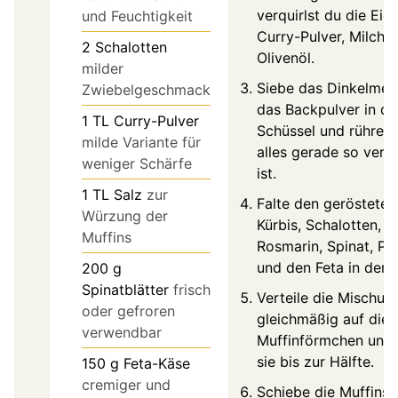
verquirlst du die Eier
und Feuchtigkeit
Curry-Pulver, Milch 
2
Schalotten
Olivenöl.
milder
Siebe das Dinkelmeh
Zwiebelgeschmack
das Backpulver in di
1
TL
Curry-Pulver
Schüssel und rühre, b
milde Variante für
alles gerade so verm
weniger Schärfe
ist.
1
TL
Salz
zur
Falte den gerösteten
Würzung der
Kürbis, Schalotten,
Muffins
Rosmarin, Spinat, Pet
und den Feta in den 
200
g
Spinatblätter
frisch
Verteile die Mischun
oder gefroren
gleichmäßig auf die
verwendbar
Muffinförmchen und f
sie bis zur Hälfte.
150
g
Feta-Käse
cremiger und
Schiebe die Muffins 