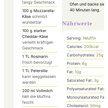
tangy Geschmack
Ofen und backe sie 
40 Minuten lang.
100
g
Mozzarella-
Käse
schmilzt
wunderbar
Nährwerte
100
g
starker
Cheddar-Käse
Serving:
1
Muffin
verleiht kräftigen
Calories:
200
kcal
Geschmack
Carbohydrates:
25
g
1
TL
Rosmarin
frisch bevorzugt
Protein:
8
g
1
TL
Petersilie
Fat:
10
g
kann weggelassen
Saturated Fat:
3
g
werden
Polyunsaturated Fat:
2
200
ml
Vollmilch
hält die Muffins
Monounsaturated Fat:
feucht
Cholesterol:
50
mg