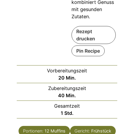
kombiniert Genuss
mit gesunden
Zutaten.
Rezept
drucken
Pin Recipe
Vorbereitungszeit
Minuten
20
Min.
Zubereitungszeit
Minuten
40
Min.
Gesamtzeit
Stunde
1
Std.
Portionen:
12
Muffins
Gericht:
Frühstück