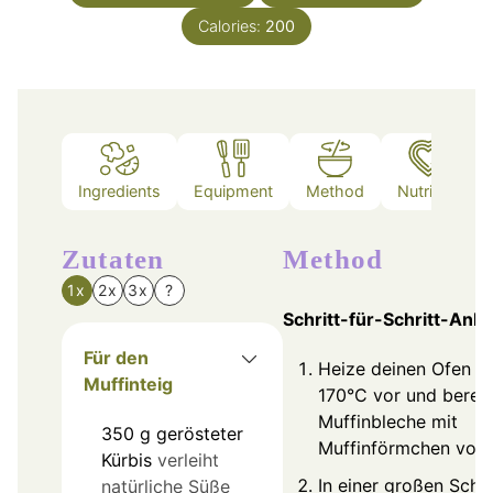
Calories:
200
Ingredients
Equipment
Method
Nutrition
Zutaten
Method
1x
2x
3x
?
Schritt-für-Schritt-Anle
Für den
Heize deinen Ofen a
Muffinteig
170°C vor und bereit
Muffinbleche mit
350
g
gerösteter
Muffinförmchen vor.
Kürbis
verleiht
In einer großen Schü
natürliche Süße