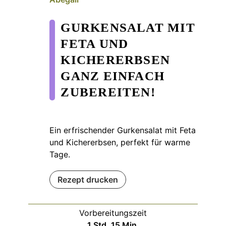
GURKENSALAT MIT
FETA UND
KICHERERBSEN
GANZ EINFACH
ZUBEREITEN!
Ein erfrischender Gurkensalat mit Feta
und Kichererbsen, perfekt für warme
Tage.
Rezept drucken
Vorbereitungszeit
Stunde
Minuten
1
Std.
15
Min.