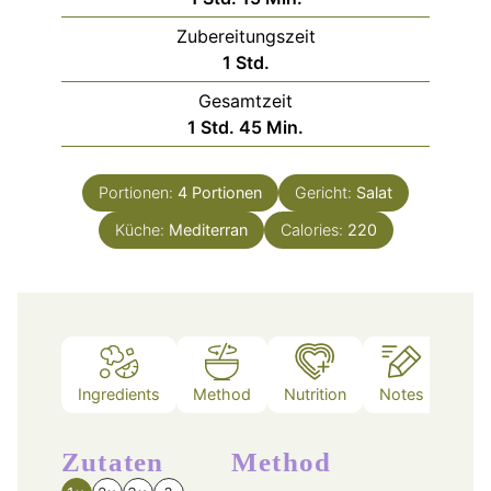
Zubereitungszeit
Stunde
1
Std.
Gesamtzeit
Stunde
Minuten
1
Std.
45
Min.
Portionen:
4
Portionen
Gericht:
Salat
Küche:
Mediterran
Calories:
220
Ingredients
Method
Nutrition
Notes
Zutaten
Method