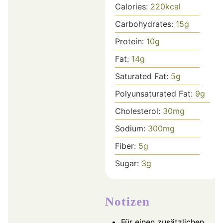
Calories:
220
kcal
Carbohydrates:
15
g
Protein:
10
g
Fat:
14
g
Saturated Fat:
5
g
Polyunsaturated Fat:
9
g
Cholesterol:
30
mg
Sodium:
300
mg
Fiber:
5
g
Sugar:
3
g
Notizen
Für einen zusätzlichen