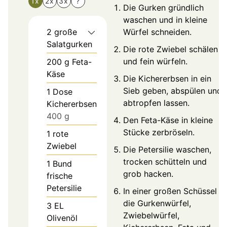
1x
2x
3x
?
Die Gurken gründlich
waschen und in kleine
2
große
Würfel schneiden.
Salatgurken
Die rote Zwiebel schälen
und fein würfeln.
200
g
Feta-
Käse
Die Kichererbsen in ein
Sieb geben, abspülen und
1
Dose
abtropfen lassen.
Kichererbsen
400 g
Den Feta-Käse in kleine
Stücke zerbröseln.
1
rote
Zwiebel
Die Petersilie waschen,
trocken schütteln und
1
Bund
grob hacken.
frische
Petersilie
In einer großen Schüssel
die Gurkenwürfel,
3
EL
Zwiebelwürfel,
Olivenöl