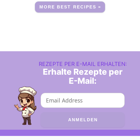
MORE BEST RECIPES »
REZEPTE PER E-MAIL ERHALTEN:
Erhalte Rezepte per
E-Mail: