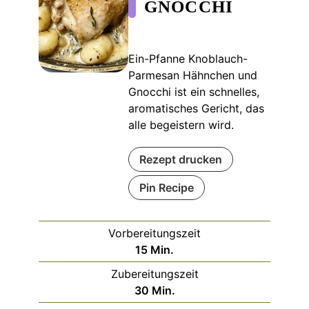
GNOCCHI
Ein-Pfanne Knoblauch-
Parmesan Hähnchen und
Gnocchi ist ein schnelles,
aromatisches Gericht, das
alle begeistern wird.
Rezept drucken
Pin Recipe
Vorbereitungszeit
Minuten
15
Min.
Zubereitungszeit
Minuten
30
Min.