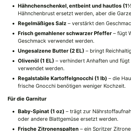
Hähnchenschenkel, entbeint und hautlos (1½
Hähnchenbrust ersetzt werden, aber die Garze
Regelmäßiges Salz
– verstärkt den Geschmac
Frisch gemahlener schwarzer Pfeffer
– fügt 
Geschmack verwendet werden.
Ungesalzene Butter (2 EL)
– bringt Reichhalti
Olivenöl (1 EL)
– verhindert Anhaften und fügt
verwendet werden.
Regalstabile Kartoffelgnocchi (1 lb)
– die Hau
frische Gnocchi benötigen weniger Kochzeit.
Für die Garnitur
Baby-Spinat (1 oz)
– trägt zur Nährstoffaufna
oder andere Blattgemüse ersetzt werden.
Frische Zitronenspalten
– ein Spritzer Zitron