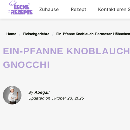
Skip
Zuhause
Rezept
Kontaktieren 
to
content
Abendessen
Home
Fleischgerichte
Ein-Pfanne Knoblauch-Parmesan Hähnchen
Getränke
EIN-PFANNE KNOBLAUCH-PARMESAN HÄHNCHEN MIT
Salat
GNOCCHI
By
Abegail
Updated on
Oktober 23, 2025