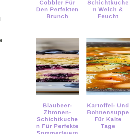
Cobbler Für
Schichtkuche
Den Perfekten
N Weich &
Brunch
Feucht
l
e
Blaubeer-
Kartoffel- Und
Zitronen-
Bohnensuppe
Schichtkuche
Für Kalte
N Für Perfekte
Tage
Sommerfeiern