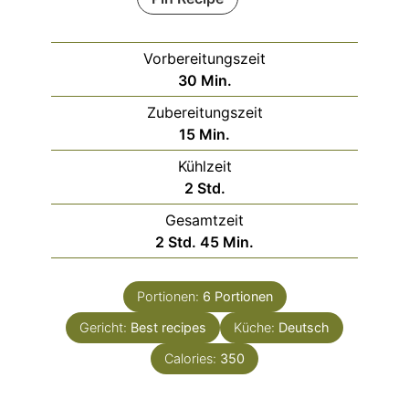
Vorbereitungszeit
Minuten
30
Min.
Zubereitungszeit
Minuten
15
Min.
Kühlzeit
Stunden
2
Std.
Gesamtzeit
Stunden
Minuten
2
Std.
45
Min.
Portionen:
6
Portionen
Gericht:
Best recipes
Küche:
Deutsch
Calories:
350