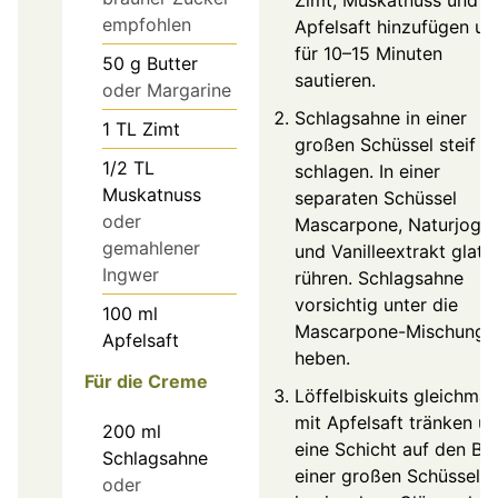
empfohlen
Apfelsaft hinzufügen un
für 10–15 Minuten
50
g
Butter
sautieren.
oder Margarine
Schlagsahne in einer
1
TL
Zimt
großen Schüssel steif
1/2
TL
schlagen. In einer
Muskatnuss
separaten Schüssel
oder
Mascarpone, Naturjoghu
gemahlener
und Vanilleextrakt glatt
Ingwer
rühren. Schlagsahne
vorsichtig unter die
100
ml
Mascarpone-Mischung
Apfelsaft
heben.
Für die Creme
Löffelbiskuits gleichmä
mit Apfelsaft tränken u
200
ml
eine Schicht auf den B
Schlagsahne
einer großen Schüssel 
oder