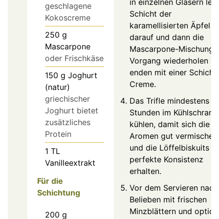
in einzelnen Gläsern leg
geschlagene
Schicht der
Kokoscreme
karamellisierten Äpfel
250
g
darauf und dann die
Mascarpone
Mascarpone-Mischung.
oder Frischkäse
Vorgang wiederholen u
enden mit einer Schicht
150
g
Joghurt
Creme.
(natur)
griechischer
Das Trifle mindestens 2
Joghurt bietet
Stunden im Kühlschrank
zusätzliches
kühlen, damit sich die
Protein
Aromen gut vermischen
und die Löffelbiskuits d
1
TL
perfekte Konsistenz
Vanilleextrakt
erhalten.
Für die
Vor dem Servieren nach
Schichtung
Belieben mit frischen
Minzblättern und option
200
g