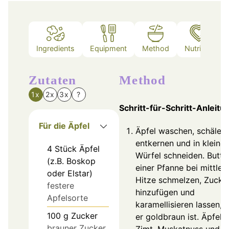
Ingredients
Equipment
Method
Nutrition
Zutaten
Method
1x
2x
3x
?
Schritt-für-Schritt-Anleitu
Für die Äpfel
Äpfel waschen, schälen,
entkernen und in kleine
4
Stück
Äpfel
Würfel schneiden. Butter
(z.B. Boskop
einer Pfanne bei mittler
oder Elstar)
Hitze schmelzen, Zucke
festere
hinzufügen und
Apfelsorte
karamellisieren lassen, b
100
g
Zucker
er goldbraun ist. Äpfel,
brauner Zucker
Zimt, Muskatnuss und