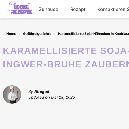
Skip
Zuhause
Rezept
Kontaktieren 
to
content
Abendessen
Home
Geflügelgerichte
Karamellisierte Soja-Hähnchen in Knobla
Getränke
KARAMELLISIERTE SOJA-HÄHNCHEN IN KNOBLAUCH-
Salat
INGWER-BRÜHE ZAUBER
By
Abegail
Updated on
Mai 28, 2025