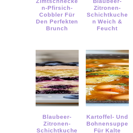
Zimtschnecke
Blaubeer-
N-Pfirsich-
Zitronen-
Cobbler Für
Schichtkuche
Den Perfekten
N Weich &
Brunch
Feucht
Blaubeer-
Kartoffel- Und
Zitronen-
Bohnensuppe
Schichtkuche
Für Kalte