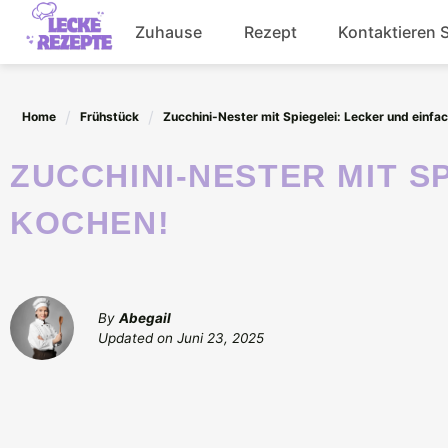
Skip
Zuhause
Rezept
Kontaktieren 
to
content
Abendessen
Home
Frühstück
Zucchini-Nester mit Spiegelei: Lecker und einfa
Getränke
ZUCCHINI-NESTER MIT SPIEGELEI: LECKER UND EINFACH
Salat
KOCHEN!
By
Abegail
Updated on
Juni 23, 2025