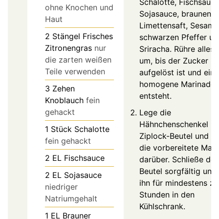
Schalotte, Fischsauce
ohne Knochen und
Sojasauce, braunen Z
Haut
Limettensaft, Sesamö
2
Stängel
Frisches
schwarzen Pfeffer un
Zitronengras
nur
Sriracha. Rühre alles 
die zarten weißen
um, bis der Zucker
Teile verwenden
aufgelöst ist und eine
homogene Marinade
3
Zehen
entsteht.
Knoblauch
fein
gehackt
Lege die
Hähnchenschenkel in
1
Stück
Schalotte
Ziplock-Beutel und g
fein gehackt
die vorbereitete Mar
2
EL
Fischsauce
darüber. Schließe de
Beutel sorgfältig und
2
EL
Sojasauce
ihn für mindestens z
niedriger
Stunden in den
Natriumgehalt
Kühlschrank.
1
EL
Brauner