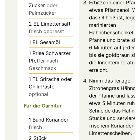
Erhitze in einer Pfann
Zucker
oder
etwas Pflanzenöl. We
Palmzucker
das Öl heiß ist, lege d
2
EL
Limettensaft
marinierten
frisch gepresst
Hähnchenschenkel in 
Pfanne und brate sie 
1
EL
Sesamöl
6 Minuten auf jeder S
1
Prise
Schwarzer
bis sie goldbraun sin
Pfeffer
nach
die Innentemperatur 
Geschmack
erreicht.
1
TL
Sriracha oder
Nimm das fertige
Chili-Paste
Zitronengras Hähnch
optional
der Pfanne und lasse 
etwa 5 Minuten ruhen
Für die Garnitur
Schneide das Hähnch
Stücke und serviere e
1
Bund
Koriander
frischem Koriander u
frisch
Limettenscheiben.
2
Stück