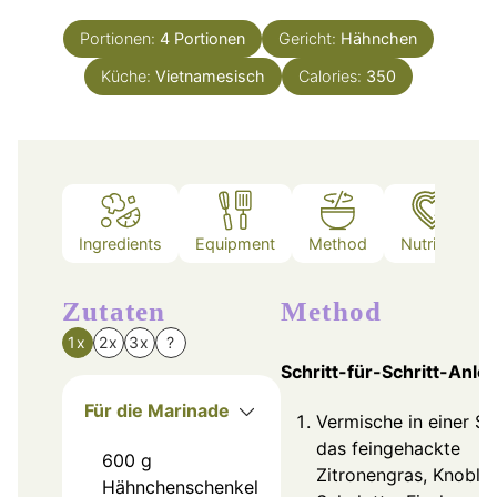
Portionen:
4
Portionen
Gericht:
Hähnchen
Küche:
Vietnamesisch
Calories:
350
Ingredients
Equipment
Method
Nutrition
Zutaten
Method
1x
2x
3x
?
Schritt-für-Schritt-Anle
Für die Marinade
Vermische in einer Sc
das feingehackte
600
g
Zitronengras, Knobla
Hähnchenschenkel