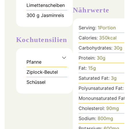
Limettenscheiben
Nährwerte
300
g
Jasminreis
Serving:
1
Portion
Calories:
350
kcal
Kochutensilien
Carbohydrates:
30
g
Protein:
30
g
Pfanne
Fat:
15
g
Ziplock-Beutel
Saturated Fat:
3
g
Schüssel
Polyunsaturated Fat:
7
Monounsaturated Fat:
Cholesterol:
90
mg
Sodium:
800
mg
Potassium:
600
mg