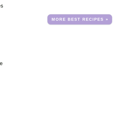
es
MORE BEST RECIPES »
he