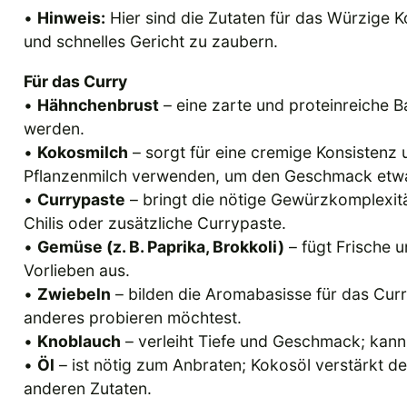
•
Hinweis:
Hier sind die Zutaten für das Würzige K
und schnelles Gericht zu zaubern.
Für das Curry
•
Hähnchenbrust
– eine zarte und proteinreiche B
werden.
•
Kokosmilch
– sorgt für eine cremige Konsistenz
Pflanzenmilch verwenden, um den Geschmack etwas
•
Currypaste
– bringt die nötige Gewürzkomplexitä
Chilis oder zusätzliche Currypaste.
•
Gemüse (z. B. Paprika, Brokkoli)
– fügt Frische 
Vorlieben aus.
•
Zwiebeln
– bilden die Aromabasisse für das Curr
anderes probieren möchtest.
•
Knoblauch
– verleiht Tiefe und Geschmack; kan
•
Öl
– ist nötig zum Anbraten; Kokosöl verstärkt 
anderen Zutaten.