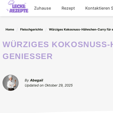
Skip
Zuhause
Rezept
Kontaktieren 
to
content
Abendessen
Home
Fleischgerichte
Würziges Kokosnuss-Hähnchen-Curry für e
Getränke
WÜRZIGES KOKOSNUSS-HÄHNCHEN-CURRY FÜR ECHTE
Salat
GENIESSER
By
Abegail
Updated on
Oktober 29, 2025