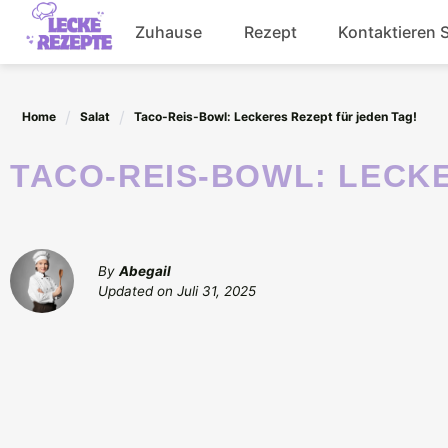
Skip
Zuhause
Rezept
Kontaktieren 
to
content
Abendessen
Home
Salat
Taco-Reis-Bowl: Leckeres Rezept für jeden Tag!
Getränke
TACO-REIS-BOWL: LECK
Salat
By
Abegail
Updated on
Juli 31, 2025