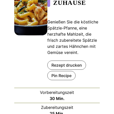
ZUHAUSE
Genießen Sie die köstliche
Spätzle-Pfanne, eine
herzhafte Mahlzeit, die
frisch zubereitete Spätzle
und zartes Hähnchen mit
Gemüse vereint.
Rezept drucken
Pin Recipe
Vorbereitungszeit
Minuten
30
Min.
Zubereitungszeit
Minuten
25
Min.