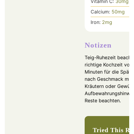
Vitamin C:
30
mg
Calcium:
50
mg
Iron:
2
mg
Notizen
Teig-Ruhezeit beacht
richtige Kochzeit von
Minuten für die Spätz
nach Geschmack mit 
Kräutern oder Gewürz
Aufbewahrungshinwei
Reste beachten.
Tried This R