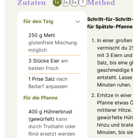
Zutaten
Method
1x
2x
3x
?
Schritt-für-Schritt-A
Für den Teig
für Spätzle-Pfanne
250
g
Mehl
In einer großen S
glutenfreie Mischung
vermischt du 250
möglich
mit 3 Eiern und ei
3
Stücke
Eier
am
Salz, bis eine gla
besten frisch
geschmeidige Ma
entsteht. Lasse d
1
Prise
Salz
nach
Minuten ruhen.
Bedarf anpassen
Erhitze in einer 
Für die Pfanne
Pfanne etwas Öl 
mittlerer Hitze. F
400
g
Hühnerbrust
gewürfelte Hühne
(gewürfelt)
kann
hinzu und brate s
durch Truthahn oder
Minuten, bis sie 
Rind ersetzt werden