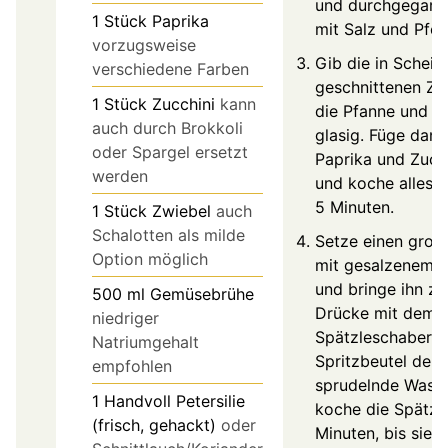
und durchgegart 
1
Stück
Paprika
mit Salz und Pfeff
vorzugsweise
Gib die in Scheib
verschiedene Farben
geschnittenen Zw
1
Stück
Zucchini
kann
die Pfanne und br
auch durch Brokkoli
glasig. Füge dann
oder Spargel ersetzt
Paprika und Zucch
werden
und koche alles f
5 Minuten.
1
Stück
Zwiebel
auch
Schalotten als milde
Setze einen groß
Option möglich
mit gesalzenem W
und bringe ihn z
500
ml
Gemüsebrühe
Drücke mit dem
niedriger
Spätzleschaber o
Natriumgehalt
Spritzbeutel den 
empfohlen
sprudelnde Wass
1
Handvoll
Petersilie
koche die Spätzl
(frisch, gehackt)
oder
Minuten, bis sie a