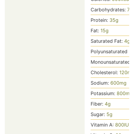
Carbohydrates:
70
Protein:
35
g
Fat:
15
g
Saturated Fat:
4
g
Polyunsaturated Fa
Monounsaturated 
Cholesterol:
120
m
Sodium:
600
mg
Potassium:
800
mg
Fiber:
4
g
Sugar:
5
g
Vitamin A:
800
IU