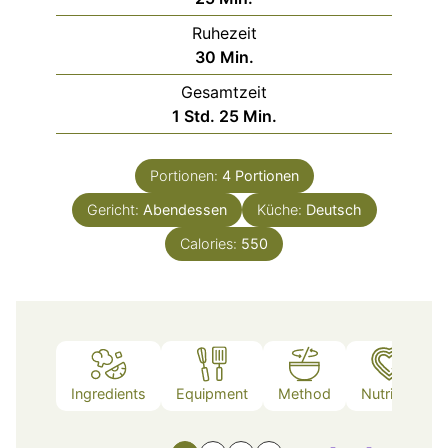
Ruhezeit
Minuten
30
Min.
Gesamtzeit
Stunde
Minuten
1
Std.
25
Min.
Portionen:
4
Portionen
Gericht:
Abendessen
Küche:
Deutsch
Calories:
550
Ingredients
Equipment
Method
Nutrition