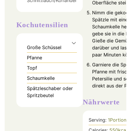
Schnittlauch/Koriander
Oberfläche steige
Nimm die gekoch
Spätzle mit einer
Kochutensilien
Schaumkelle her
gebe sie in die P
Gieße die Gemüs
Große Schüssel
darüber und lasse
paar Minuten köc
Pfanne
Garniere die Spät
Topf
Pfanne mit frisch
Schaumkelle
Petersilie und ser
direkt aus der Pf
Spätzleschaber oder
Spritzbeutel
Nährwerte
Serving:
1
Portion
Calories:
550
kcal