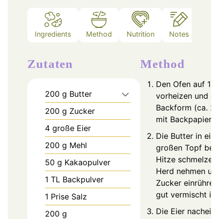
Ingredients
Method
Nutrition
Notes
Zutaten
Method
Den Ofen auf 18
200
g
Butter
vorheizen und ei
Backform (ca. 2
200
g
Zucker
mit Backpapier a
4
große Eier
Die Butter in ein
200
g
Mehl
großen Topf bei 
Hitze schmelzen
50
g
Kakaopulver
Herd nehmen un
1
TL
Backpulver
Zucker einrühren,
gut vermischt ist
1
Prise
Salz
Die Eier nachein
200
g