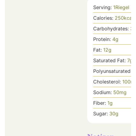
Serving:
1
Riegel
Calories:
250
kcal
Carbohydrates:
3
Protein:
4
g
Fat:
12
g
Saturated Fat:
7
g
Polyunsaturated F
Cholesterol:
100
m
Sodium:
50
mg
Fiber:
1
g
Sugar:
30
g