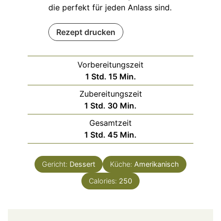
die perfekt für jeden Anlass sind.
Rezept drucken
Vorbereitungszeit
Stunde
Minuten
1
Std.
15
Min.
Zubereitungszeit
Stunde
Minuten
1
Std.
30
Min.
Gesamtzeit
Stunde
Minuten
1
Std.
45
Min.
Gericht:
Dessert
Küche:
Amerikanisch
Calories:
250