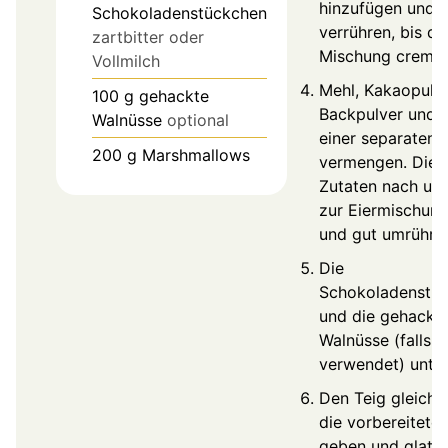
hinzufügen und 
Schokoladenstückchen
verrühren, bis di
zartbitter oder
Mischung cremig 
Vollmilch
Mehl, Kakaopulve
100
g
gehackte
Backpulver und S
Walnüsse
optional
einer separaten 
200
g
Marshmallows
vermengen. Die 
Zutaten nach un
zur Eiermischun
und gut umrühre
Die
Schokoladenstü
und die gehackt
Walnüsse (falls
verwendet) unte
Den Teig gleichm
die vorbereitete
geben und glatt 