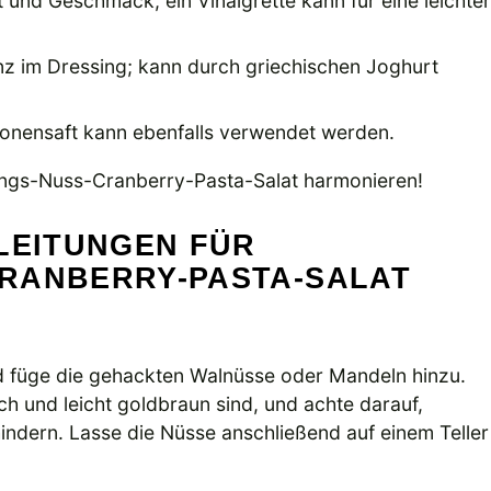
 und Geschmack; ein Vinaigrette kann für eine leichte
nz im Dressing; kann durch griechischen Joghurt
itronensaft kann ebenfalls verwendet werden.
ings-Nuss-Cranberry-Pasta-Salat harmonieren!
LEITUNGEN FÜR
RANBERRY-PASTA-SALAT
und füge die gehackten Walnüsse oder Mandeln hinzu.
sch und leicht goldbraun sind, und achte darauf,
ndern. Lasse die Nüsse anschließend auf einem Teller