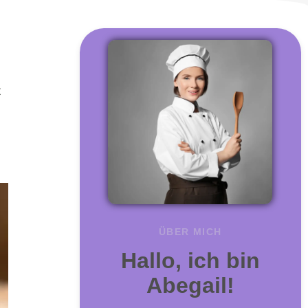
-
t
ÜBER MICH
Hallo, ich bin
Abegail!