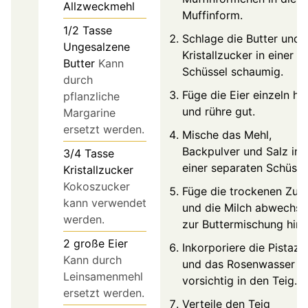
Allzweckmehl
Muffinform.
1/2
Tasse
Schlage die Butter und 
Ungesalzene
Kristallzucker in einer
Butter
Kann
Schüssel schaumig.
durch
Füge die Eier einzeln hi
pflanzliche
und rühre gut.
Margarine
ersetzt werden.
Mische das Mehl,
Backpulver und Salz in
3/4
Tasse
einer separaten Schüsse
Kristallzucker
Kokoszucker
Füge die trockenen Zut
kann verwendet
und die Milch abwechse
werden.
zur Buttermischung hinz
2
große
Eier
Inkorporiere die Pistazi
Kann durch
und das Rosenwasser
Leinsamenmehl
vorsichtig in den Teig.
ersetzt werden.
Verteile den Teig