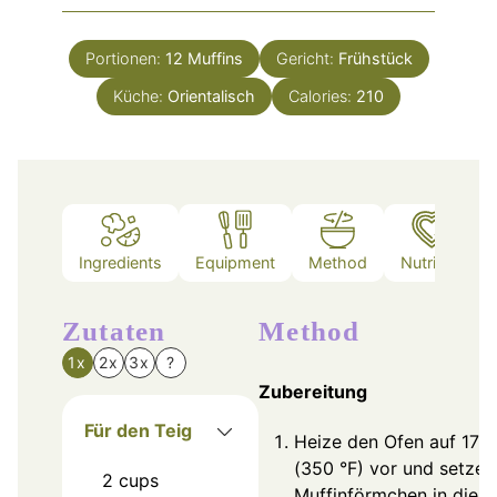
Portionen:
12
Muffins
Gericht:
Frühstück
Küche:
Orientalisch
Calories:
210
Ingredients
Equipment
Method
Nutrition
Zutaten
Method
1x
2x
3x
?
Zubereitung
Für den Teig
Heize den Ofen auf 175
(350 °F) vor und setze 
2
cups
Muffinförmchen in die