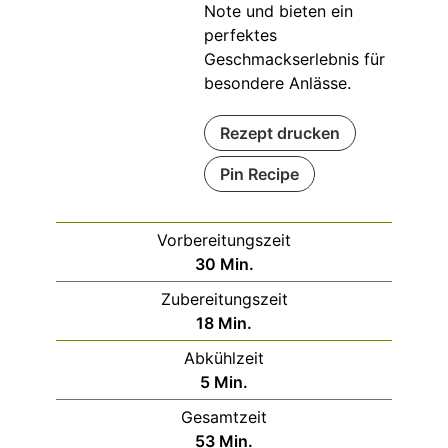
Note und bieten ein
perfektes
Geschmackserlebnis für
besondere Anlässe.
Rezept drucken
Pin Recipe
Vorbereitungszeit
Minuten
30
Min.
Zubereitungszeit
Minuten
18
Min.
Abkühlzeit
Minuten
5
Min.
Gesamtzeit
Minuten
53
Min.