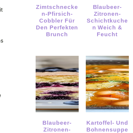
Zimtschnecke
Blaubeer-
it
N-Pfirsich-
Zitronen-
Cobbler Für
Schichtkuche
Den Perfekten
N Weich &
Brunch
Feucht
as
e
Blaubeer-
Kartoffel- Und
Zitronen-
Bohnensuppe