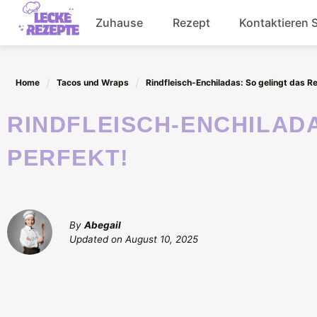
Skip
Zuhause
Rezept
Kontaktieren 
to
content
Abendessen
Home
Tacos und Wraps
Rindfleisch-Enchiladas: So gelingt das R
Getränke
RINDFLEISCH-ENCHILADAS: SO GELINGT DAS REZEPT
Salat
PERFEKT!
By
Abegail
Updated on
August 10, 2025