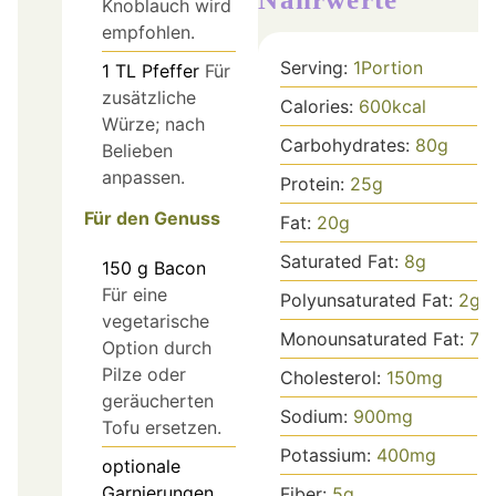
Knoblauch wird
empfohlen.
Serving:
1
Portion
1
TL
Pfeffer
Für
zusätzliche
Calories:
600
kcal
Würze; nach
Carbohydrates:
80
g
Belieben
anpassen.
Protein:
25
g
Für den Genuss
Fat:
20
g
Saturated Fat:
8
g
150
g
Bacon
Für eine
Polyunsaturated Fat:
2
g
vegetarische
Monounsaturated Fat:
7
g
Option durch
Pilze oder
Cholesterol:
150
mg
geräucherten
Sodium:
900
mg
Tofu ersetzen.
Potassium:
400
mg
optionale
Garnierungen
Fiber:
5
g