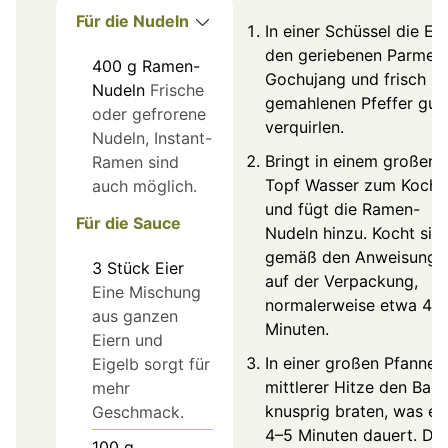
Für die Nudeln
In einer Schüssel die Eie
den geriebenen Parmes
400
g
Ramen-
Gochujang und frisch
Nudeln
Frische
gemahlenen Pfeffer gut
oder gefrorene
verquirlen.
Nudeln, Instant-
Bringt in einem großen
Ramen sind
Topf Wasser zum Koche
auch möglich.
und fügt die Ramen-
Für die Sauce
Nudeln hinzu. Kocht sie
gemäß den Anweisunge
3
Stück
Eier
auf der Verpackung,
Eine Mischung
normalerweise etwa 4–
aus ganzen
Minuten.
Eiern und
In einer großen Pfanne 
Eigelb sorgt für
mittlerer Hitze den Bac
mehr
knusprig braten, was e
Geschmack.
4–5 Minuten dauert. De
100
g