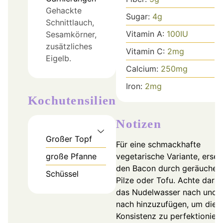
Gehackte
Sugar:
4
g
Schnittlauch,
Vitamin A:
100
IU
Sesamkörner,
zusätzliches
Vitamin C:
2
mg
Eigelb.
Calcium:
250
mg
Iron:
2
mg
Kochutensilien
Notizen
Großer Topf
Für eine schmackhafte
große Pfanne
vegetarische Variante, erset
den Bacon durch geräucher
Schüssel
Pilze oder Tofu. Achte darau
das Nudelwasser nach und
nach hinzuzufügen, um die
Konsistenz zu perfektioniere