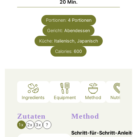
Minuten
20
Min.
Portionen:
4
Portionen
Gericht:
Abendessen
Küche:
Italienisch, Japanisch
Calories:
600
Ingredients
Equipment
Method
Nutrition
Zutaten
Method
1x
2x
3x
?
Schritt-für-Schritt-Anleitu