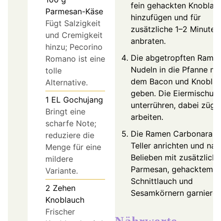
fein gehackten Knoblau
Parmesan-Käse
hinzufügen und für
Fügt Salzigkeit
zusätzliche 1–2 Minuten
und Cremigkeit
anbraten.
hinzu; Pecorino
Die abgetropften Rame
Romano ist eine
Nudeln in die Pfanne mi
tolle
dem Bacon und Knobla
Alternative.
geben. Die Eiermischun
1
EL
Gochujang
unterrühren, dabei zügi
Bringt eine
arbeiten.
scharfe Note;
Die Ramen Carbonara a
reduziere die
Teller anrichten und nac
Menge für eine
Belieben mit zusätzlich
mildere
Parmesan, gehacktem
Variante.
Schnittlauch und
2
Zehen
Sesamkörnern garnieren
Knoblauch
Frischer
Nährwerte