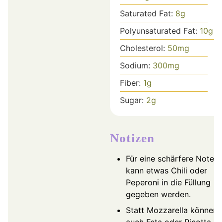
Saturated Fat:
8
g
Polyunsaturated Fat:
10
g
Cholesterol:
50
mg
Sodium:
300
mg
Fiber:
1
g
Sugar:
2
g
Notizen
Für eine schärfere Note
kann etwas Chili oder
Peperoni in die Füllung
gegeben werden.
Statt Mozzarella können
auch Feta oder Ricotta