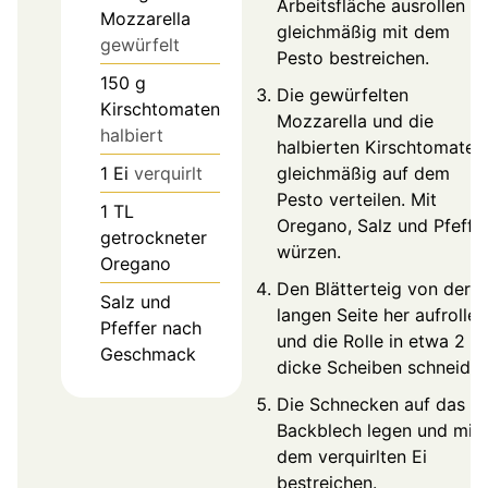
Arbeitsfläche ausrollen u
Mozzarella
gleichmäßig mit dem
gewürfelt
Pesto bestreichen.
150
g
Die gewürfelten
Kirschtomaten
Mozzarella und die
halbiert
halbierten Kirschtomaten
1
Ei
verquirlt
gleichmäßig auf dem
Pesto verteilen. Mit
1
TL
Oregano, Salz und Pfeffe
getrockneter
würzen.
Oregano
Den Blätterteig von der
Salz und
langen Seite her aufrollen
Pfeffer nach
und die Rolle in etwa 2 c
Geschmack
dicke Scheiben schneiden
Die Schnecken auf das
Backblech legen und mit
dem verquirlten Ei
bestreichen.