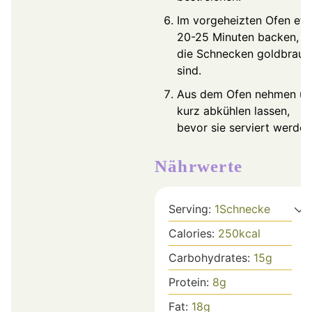
Im vorgeheizten Ofen et
20-25 Minuten backen, bi
die Schnecken goldbraun
sind.
Aus dem Ofen nehmen u
kurz abkühlen lassen,
bevor sie serviert werden
Nährwerte
Serving:
1
Schnecke
Calories:
250
kcal
Carbohydrates:
15
g
Protein:
8
g
Fat:
18
g