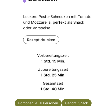
Leckere Pesto-Schnecken mit Tomate
und Mozzarella, perfekt als Snack
oder Vorspeise.
Rezept drucken
Vorbereitungszeit
Stunde
Minuten
1
Std.
15
Min.
Zubereitungszeit
Stunde
Minuten
1
Std.
25
Min.
Gesamtzeit
Stunde
Minuten
1
Std.
40
Min.
Portionen:
4
-6 Personen
Gericht:
Snack