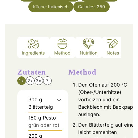
Küche:
Italienisch
Calories:
250
Ingredients
Method
Nutrition
Notes
Zutaten
Method
1x
2x
3x
?
Den Ofen auf 200 °C
(Ober-/Unterhitze)
300
g
vorheizen und ein
Blätterteig
Backblech mit Backpapie
auslegen.
150
g
Pesto
Den Blätterteig auf einer
grün oder rot
leicht bemehlten
200
g