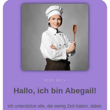
ÜBER MICH
Hallo, ich bin Abegail!
Ich unterstütze alle, die wenig Zeit haben, dabei,