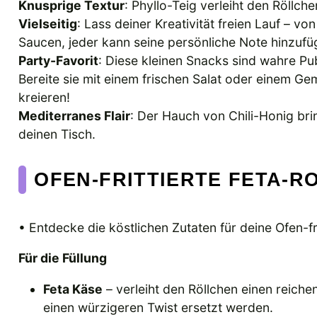
Knusprige Textur
: Phyllo-Teig verleiht den Röllch
Vielseitig
: Lass deiner Kreativität freien Lauf – vo
Saucen, jeder kann seine persönliche Note hinzufü
Party-Favorit
: Diese kleinen Snacks sind wahre Pu
Bereite sie mit einem frischen Salat oder einem G
kreieren!
Mediterranes Flair
: Der Hauch von Chili-Honig bri
deinen Tisch.
OFEN-FRITTIERTE FETA-R
• Entdecke die köstlichen Zutaten für deine Ofen-fri
Für die Füllung
Feta Käse
– verleiht den Röllchen einen reich
einen würzigeren Twist ersetzt werden.