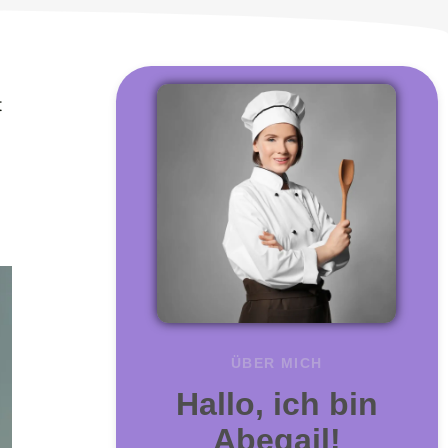
t
ÜBER MICH
Hallo, ich bin
Abegail!