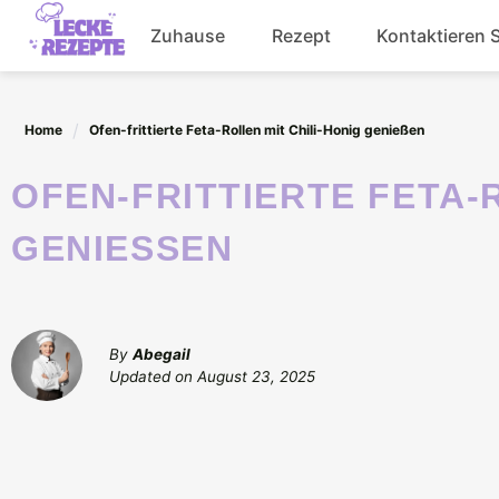
Skip
Zuhause
Rezept
Kontaktieren 
to
content
Abendessen
Home
Ofen-frittierte Feta-Rollen mit Chili-Honig genießen
Getränke
OFEN-FRITTIERTE FETA-ROLLEN MIT CHILI-HONIG
Salat
GENIESSEN
By
Abegail
Updated on
August 23, 2025