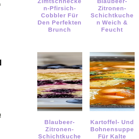
Zimtschnecke
Blaubeer-
n
N-Pfirsich-
Zitronen-
n
Cobbler Für
Schichtkuche
Den Perfekten
N Weich &
Brunch
Feucht
N
!
Blaubeer-
Kartoffel- Und
Zitronen-
Bohnensuppe
Schichtkuche
Für Kalte