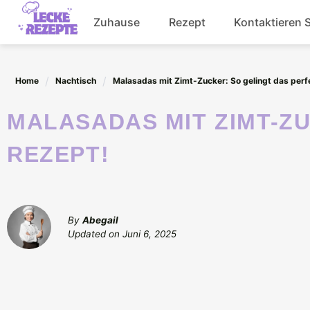
Skip
Zuhause
Rezept
Kontaktieren 
to
content
Abendessen
Home
Nachtisch
Malasadas mit Zimt-Zucker: So gelingt das perf
Getränke
MALASADAS MIT ZIMT-ZUCKER: SO GELINGT DAS PERFEKTE
Salat
REZEPT!
By
Abegail
Updated on
Juni 6, 2025