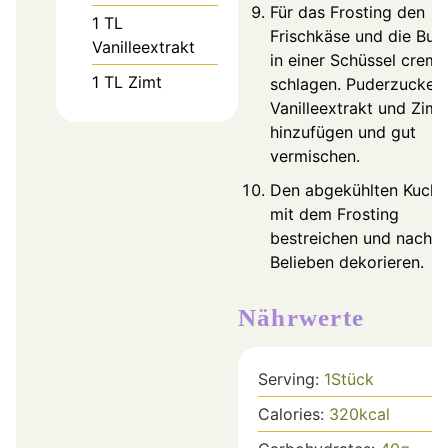
Für das Frosting den
1
TL
Frischkäse und die Butt
Vanilleextrakt
in einer Schüssel cremi
1
TL
Zimt
schlagen. Puderzucker,
Vanilleextrakt und Zimt
hinzufügen und gut
vermischen.
Den abgekühlten Kuch
mit dem Frosting
bestreichen und nach
Belieben dekorieren.
Nährwerte
Serving:
1
Stück
Calories:
320
kcal