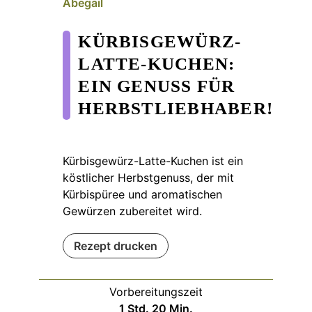
Abegail
KÜRBISGEWÜRZ-
LATTE-KUCHEN:
EIN GENUSS FÜR
HERBSTLIEBHABER!
Kürbisgewürz-Latte-Kuchen ist ein
köstlicher Herbstgenuss, der mit
Kürbispüree und aromatischen
Gewürzen zubereitet wird.
Rezept drucken
Vorbereitungszeit
Stunde
Minuten
1
Std.
20
Min.