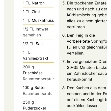
1
TL
Natron
Die trockenen Zutaten
nach und nach zu der
1
TL
Zimt
Kürbismischung geben 
1
TL
Muskatnuss
alles zu einem glatten 
verrühren.
1/2
TL
Ingwer
gemahlen
Den Teig in die
vorbereitete Springfor
1/2
TL
Salz
füllen und gleichmäßig
1
TL
verteilen.
Vanilleextrakt
Im vorgeheizten Ofen 
200
g
30-35 Minuten backen,
Frischkäse
ein Zahnstocher sauber
Raumtemperatur
herauskommt.
100
g
Butter
Den Kuchen aus dem O
Raumtemperatur
nehmen und in der For
auf einem Kuchengitter
250
g
auskühlen lassen.
Puderzucker