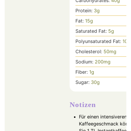
Carbohydrates:
40
g
Protein:
3
g
Fat:
15
g
Saturated Fat:
5
g
Polyunsaturated Fat:
10
g
Cholesterol:
50
mg
Sodium:
200
mg
Fiber:
1
g
Sugar:
30
g
Notizen
Für einen intensiveren
Kaffeegeschmack könn
Sie 1 TL Instantkaffee i