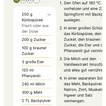
Den Ofen auf 180 °C
vorheizen und eine 23
250
g
Springform mit Backpa
Kürbispüree
auslegen.
frisch oder aus
In einer großen Schüsse
der Dose
das Kürbispüree, den
Zucker, den braunen
200
g
Zucker
Zucker, die Eier und da
100
g
brauner
Pflanzenöl gut vermisc
Zucker
Die Milch und den
3
große Eier
Vanilleextrakt hinzufüg
120
ml
und alles gut verrühren.
Pflanzenöl
In einer separaten Schü
das Mehl, Backpulver,
240
ml
Milch
Natron, Zimt, Muskatnu
300
g
Mehl
Ingwer und Salz
2
TL
Backpulver
vermengen.