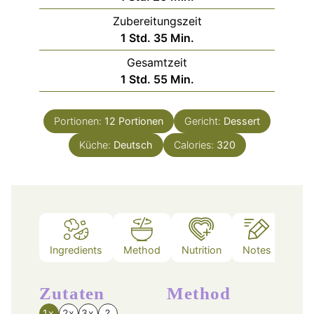
Zubereitungszeit
Stunde
Minuten
1
Std.
35
Min.
Gesamtzeit
Stunde
Minuten
1
Std.
55
Min.
Portionen:
12
Portionen
Gericht:
Dessert
Küche:
Deutsch
Calories:
320
Ingredients
Method
Nutrition
Notes
Zutaten
Method
1x
2x
3x
?