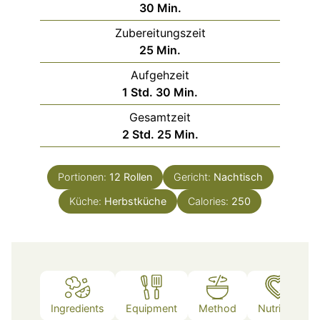
Minuten
30
Min.
Zubereitungszeit
Minuten
25
Min.
Aufgehzeit
Stunde
Minuten
1
Std.
30
Min.
Gesamtzeit
Stunden
Minuten
2
Std.
25
Min.
Portionen:
12
Rollen
Gericht:
Nachtisch
Küche:
Herbstküche
Calories:
250
Ingredients
Equipment
Method
Nutrition