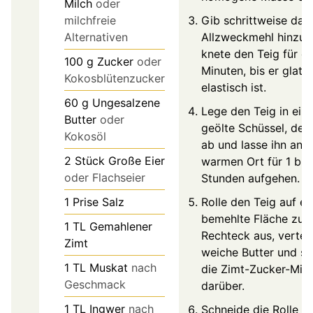
Milch
oder
Gib schrittweise das
milchfreie
Allzweckmehl hinzu 
Alternativen
knete den Teig für e
100
g
Zucker
oder
Minuten, bis er glatt
Kokosblütenzucker
elastisch ist.
60
g
Ungesalzene
Lege den Teig in ein
Butter
oder
geölte Schüssel, dec
Kokosöl
ab und lasse ihn an 
2
Stück
Große Eier
warmen Ort für 1 bis 
oder Flachseier
Stunden aufgehen.
Rolle den Teig auf ei
1
Prise
Salz
bemehlte Fläche zu 
1
TL
Gemahlener
Rechteck aus, verteil
Zimt
weiche Butter und st
1
TL
Muskat
nach
die Zimt-Zucker-Mis
Geschmack
darüber.
1
TL
Ingwer
nach
Schneide die Rolle in