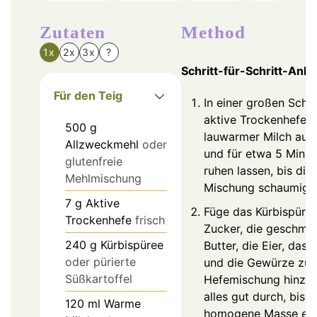
Zutaten
Method
1x
2x
3x
?
Schritt-für-Schritt-Anle
Für den Teig
In einer großen Schüs
aktive Trockenhefe i
500
g
lauwarmer Milch auf
Allzweckmehl
oder
und für etwa 5 Minut
glutenfreie
ruhen lassen, bis die
Mehlmischung
Mischung schaumig is
7
g
Aktive
Füge das Kürbispüree
Trockenhefe
frisch
Zucker, die geschmo
240
g
Kürbispüree
Butter, die Eier, das 
oder pürierte
und die Gewürze zur
Süßkartoffel
Hefemischung hinzu.
alles gut durch, bis e
120
ml
Warme
homogene Masse ent