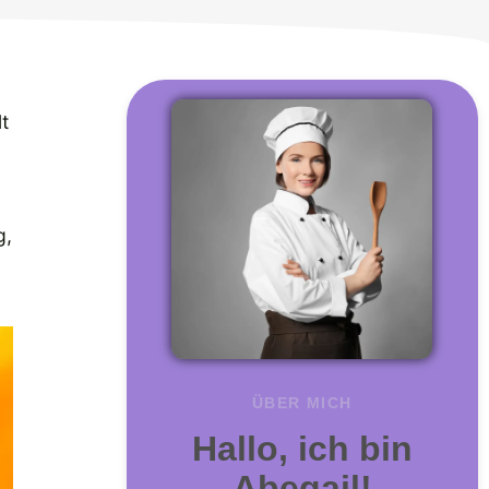
t
g,
ÜBER MICH
Hallo, ich bin
Abegail!