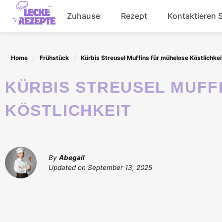
Skip
Zuhause
Rezept
Kontaktieren 
to
content
Abendessen
Home
Frühstück
Kürbis Streusel Muffins für mühelose Köstlichkei
Getränke
KÜRBIS STREUSEL MUFFINS FÜR MÜHELOSE
Salat
KÖSTLICHKEIT
By
Abegail
Updated on
September 13, 2025