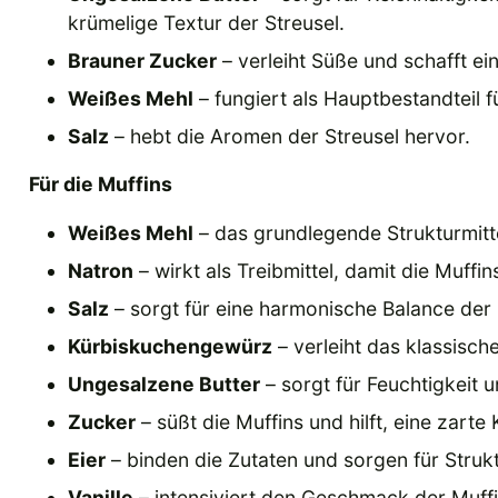
krümelige Textur der Streusel.
Brauner Zucker
– verleiht Süße und schafft e
Weißes Mehl
– fungiert als Hauptbestandteil fü
Salz
– hebt die Aromen der Streusel hervor.
Für die Muffins
Weißes Mehl
– das grundlegende Strukturmitte
Natron
– wirkt als Treibmittel, damit die Muffi
Salz
– sorgt für eine harmonische Balance de
Kürbiskuchengewürz
– verleiht das klassisc
Ungesalzene Butter
– sorgt für Feuchtigkeit
Zucker
– süßt die Muffins und hilft, eine zarte
Eier
– binden die Zutaten und sorgen für Strukt
Vanille
– intensiviert den Geschmack der Muffin