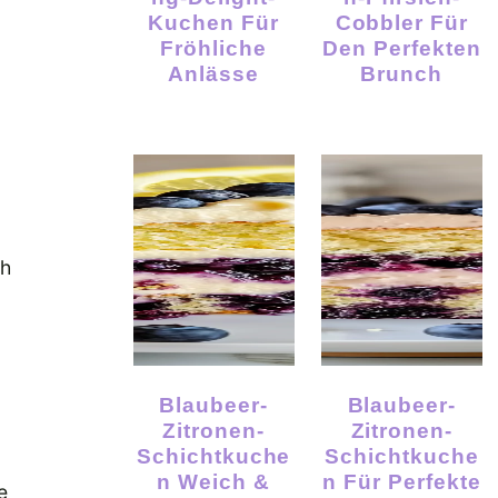
Kuchen Für
Cobbler Für
n
Fröhliche
Den Perfekten
Anlässe
Brunch
ch
Blaubeer-
Blaubeer-
Zitronen-
Zitronen-
Schichtkuche
Schichtkuche
N Weich &
N Für Perfekte
e