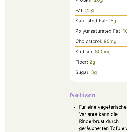
Protein:
20
g
Fat:
25
g
Saturated Fat:
15
g
Polyunsaturated Fat:
10
g
Cholesterol:
80
mg
Sodium:
800
mg
Fiber:
2
g
Sugar:
3
g
Notizen
Für eine vegetarische
Variante kann die
Rinderbrust durch
geräucherten Tofu erse