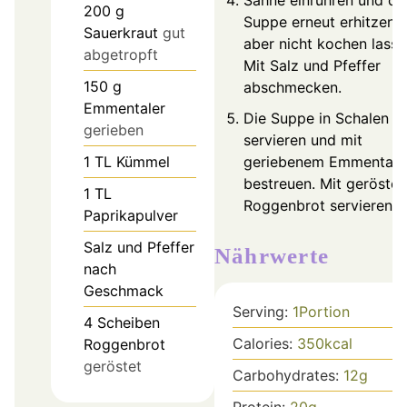
200
g
Suppe erneut erhitzen,
Sauerkraut
gut
aber nicht kochen lasse
abgetropft
Mit Salz und Pfeffer
150
g
abschmecken.
Emmentaler
Die Suppe in Schalen
gerieben
servieren und mit
1
TL
Kümmel
geriebenem Emmentale
bestreuen. Mit geröste
1
TL
Roggenbrot servieren.
Paprikapulver
Salz und Pfeffer
Nährwerte
nach
Geschmack
Serving:
1
Portion
4
Scheiben
Calories:
350
kcal
Roggenbrot
geröstet
Carbohydrates:
12
g