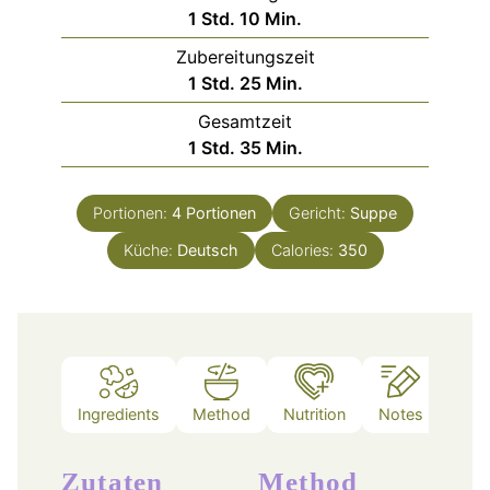
Stunde
Minuten
1
Std.
10
Min.
Zubereitungszeit
Stunde
Minuten
1
Std.
25
Min.
Gesamtzeit
Stunde
Minuten
1
Std.
35
Min.
Portionen:
4
Portionen
Gericht:
Suppe
Küche:
Deutsch
Calories:
350
Ingredients
Method
Nutrition
Notes
Zutaten
Method