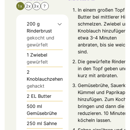
1x
2x
3x
?
In einem großen Topf d
Butter bei mittlerer Hit
200
g
schmelzen. Zwiebel un
Rinderbrust
Knoblauch hinzufügen 
gekocht und
etwa 3-4 Minuten
gewürfelt
anbraten, bis sie weich
sind.
1
Zwiebel
Die gewürfelte Rinderb
gewürfelt
in den Topf geben und
2
kurz mit anbraten.
Knoblauchzehen
Gemüsebrühe, Sauerkra
gehackt
Kümmel und Paprikapul
2
EL
Butter
hinzufügen. Zum Koche
500
ml
bringen und dann die H
Gemüsebrühe
reduzieren. 10 Minuten
köcheln lassen.
250
ml
Sahne
Sahne einrühren und di