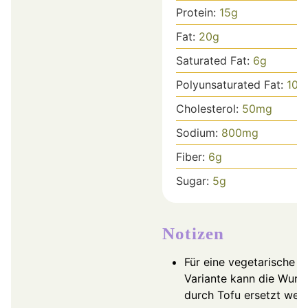
Protein:
15
g
Fat:
20
g
Saturated Fat:
6
g
Polyunsaturated Fat:
10
g
Cholesterol:
50
mg
Sodium:
800
mg
Fiber:
6
g
Sugar:
5
g
Notizen
Für eine vegetarische
Variante kann die Wurst
durch Tofu ersetzt wer