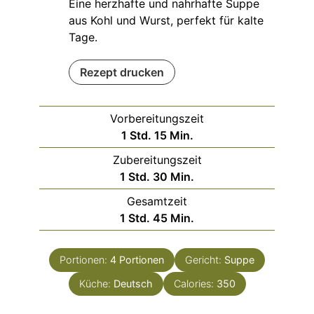
Eine herzhafte und nahrhafte Suppe
aus Kohl und Wurst, perfekt für kalte
Tage.
Rezept drucken
Vorbereitungszeit
Stunde
Minuten
1
Std.
15
Min.
Zubereitungszeit
Stunde
Minuten
1
Std.
30
Min.
Gesamtzeit
Stunde
Minuten
1
Std.
45
Min.
Portionen:
4
Portionen
Gericht:
Suppe
Küche:
Deutsch
Calories:
350