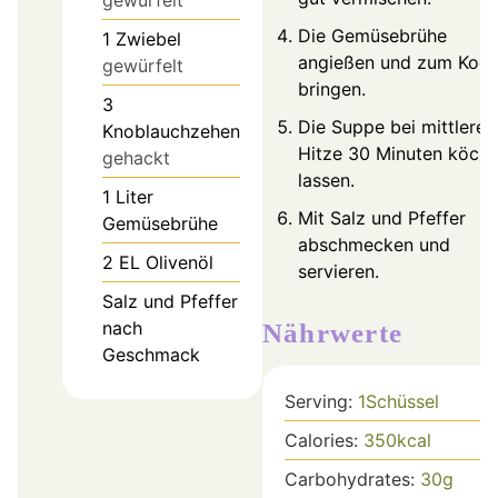
Die Gemüsebrühe
1
Zwiebel
angießen und zum Koc
gewürfelt
bringen.
3
Die Suppe bei mittlerer
Knoblauchzehen
Hitze 30 Minuten köche
gehackt
lassen.
1
Liter
Mit Salz und Pfeffer
Gemüsebrühe
abschmecken und
2
EL
Olivenöl
servieren.
Salz und Pfeffer
nach
Nährwerte
Geschmack
Serving:
1
Schüssel
Calories:
350
kcal
Carbohydrates:
30
g