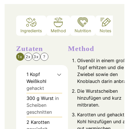
Ingredients
Method
Nutrition
Notes
Zutaten
Method
1x
2x
3x
?
Olivenöl in einem groß
Topf erhitzen und die
1
Kopf
Zwiebel sowie den
Weißkohl
Knoblauch darin anbrat
gehackt
Die Wurstscheiben
hinzufügen und kurz
300
g
Wurst
in
mitbraten.
Scheiben
geschnitten
Karotten und gehackte
Kohl hinzufügen und all
2
Karotten
gut vermischen.
gewürfelt