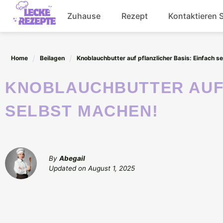
Skip
Zuhause
Rezept
Kontaktieren 
to
content
Abendessen
Home
Beilagen
Knoblauchbutter auf pflanzlicher Basis: Einfach s
Getränke
KNOBLAUCHBUTTER AUF PFLANZLICHER BASIS: EINFACH
Salat
SELBST MACHEN!
By
Abegail
Updated on
August 1, 2025