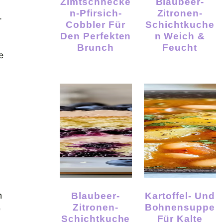
Zimtschnecke
Blaubeer-
N-Pfirsich-
Zitronen-
.
Cobbler Für
Schichtkuche
Den Perfekten
N Weich &
Brunch
Feucht
e
m
Blaubeer-
Kartoffel- Und
Zitronen-
Bohnensuppe
e
Schichtkuche
Für Kalte