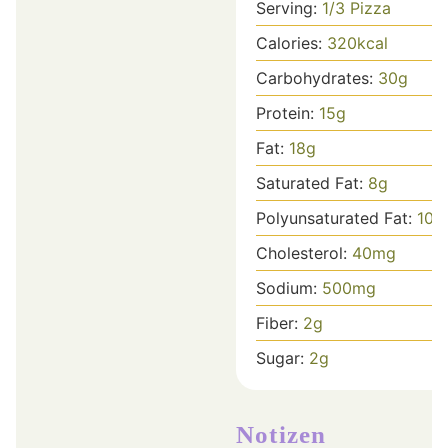
Serving:
1
/3 Pizza
Calories:
320
kcal
Carbohydrates:
30
g
Protein:
15
g
Fat:
18
g
Saturated Fat:
8
g
Polyunsaturated Fat:
10
g
Cholesterol:
40
mg
Sodium:
500
mg
Fiber:
2
g
Sugar:
2
g
Notizen