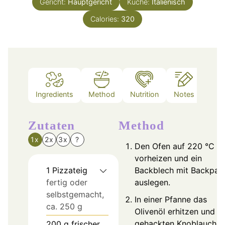
Gericht:
Hauptgericht
Küche:
Italienisch
Calories:
320
Ingredients
Method
Nutrition
Notes
Zutaten
Method
1x
2x
3x
?
Den Ofen auf 220 °C
vorheizen und ein
1
Pizzateig
Backblech mit Backpap
fertig oder
auslegen.
selbstgemacht,
In einer Pfanne das
ca. 250 g
Olivenöl erhitzen und d
gehackten Knoblauch b
200
g
frischer