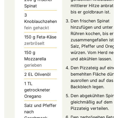
mittlerer Hitze anbraten
Spinat
bis er goldbraun ist.
3
Den frischen Spinat
Knoblauchzehen
hinzufügen und unter
fein gehackt
Rühren kochen, bis er
150
g
Feta-Käse
zusammengefallen ist. 
zerbröselt
Salz, Pfeffer und Oreg
150
g
würzen. Vom Herd neh
Mozzarella
und abkühlen lassen.
gerieben
Den Pizzateig auf einer
bemehlten Fläche dünn
2
EL
Olivenöl
ausrollen und auf das
1
TL
Backblech legen.
getrockneter
Den abgekühlten Spina
Oregano
gleichmäßig auf dem
Salz und Pfeffer
Pizzateig verteilen.
nach
Den zerbröselten Feta 
Geschmack