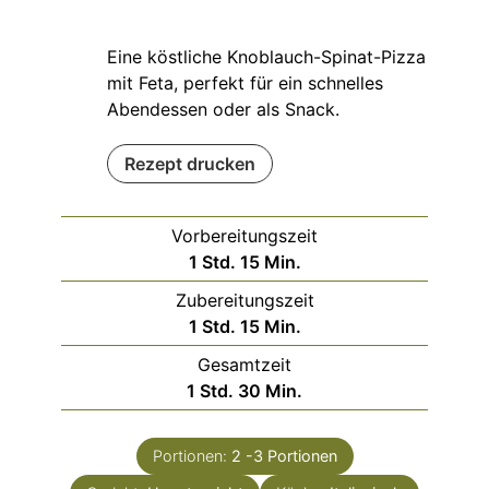
Eine köstliche Knoblauch-Spinat-Pizza
mit Feta, perfekt für ein schnelles
Abendessen oder als Snack.
Rezept drucken
Vorbereitungszeit
Stunde
Minuten
1
Std.
15
Min.
Zubereitungszeit
Stunde
Minuten
1
Std.
15
Min.
Gesamtzeit
Stunde
Minuten
1
Std.
30
Min.
Portionen:
2
-3 Portionen