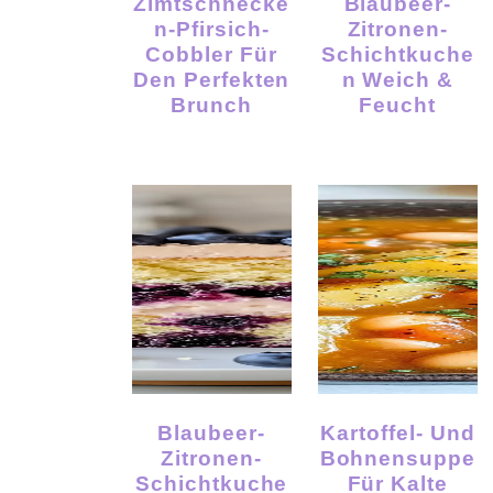
Zimtschnecke
Blaubeer-
N-Pfirsich-
Zitronen-
Cobbler Für
Schichtkuche
Den Perfekten
N Weich &
Brunch
Feucht
Blaubeer-
Kartoffel- Und
Zitronen-
Bohnensuppe
Schichtkuche
Für Kalte