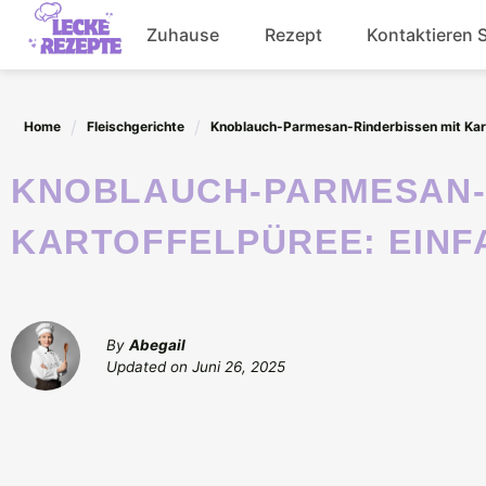
Skip
Zuhause
Rezept
Kontaktieren 
to
content
Abendessen
Home
Fleischgerichte
Knoblauch-Parmesan-Rinderbissen mit Karto
Getränke
KNOBLAUCH-PARMESAN-RINDERBISSEN MIT
Salat
KARTOFFELPÜREE: EINF
By
Abegail
Updated on
Juni 26, 2025