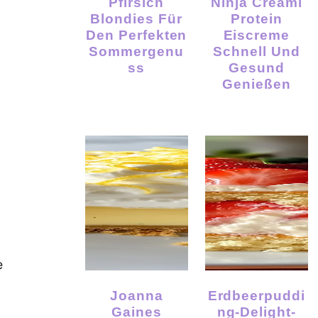
Pfirsich
Ninja Creami
Blondies Für
Protein
Den Perfekten
Eiscreme
Sommergenu
Schnell Und
Ss
Gesund
Genießen
e
Joanna
Erdbeerpuddi
Gaines
Ng-Delight-