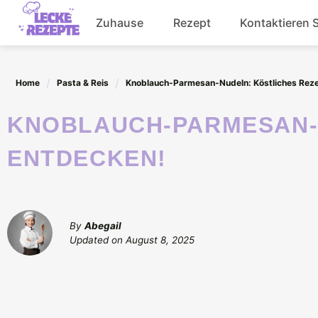
Skip
Zuhause
Rezept
Kontaktieren 
to
content
Abendessen
Home
Pasta & Reis
Knoblauch-Parmesan-Nudeln: Köstliches Rez
Getränke
KNOBLAUCH-PARMESAN-NUDELN: KÖSTLICHES REZEPT
Salat
ENTDECKEN!
By
Abegail
Updated on
August 8, 2025