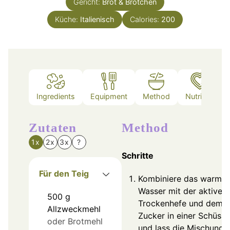
Gericht:
Brot & Brötchen
Küche:
Italienisch
Calories:
200
Ingredients
Equipment
Method
Nutrition
Zutaten
Method
1x
2x
3x
?
Schritte
Für den Teig
Kombiniere das warme
Wasser mit der aktiven
500
g
Trockenhefe und dem
Allzweckmehl
Zucker in einer Schüsse
oder Brotmehl
und lass die Mischung f