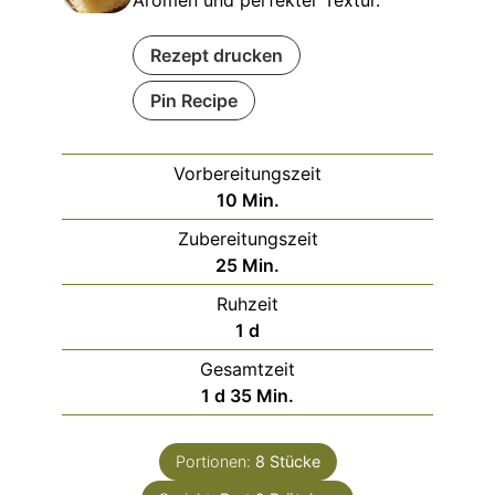
Rezept drucken
Pin Recipe
Vorbereitungszeit
Minuten
10
Min.
Zubereitungszeit
Minuten
25
Min.
Ruhzeit
day
1
d
Gesamtzeit
day
Minuten
1
d
35
Min.
Portionen:
8
Stücke