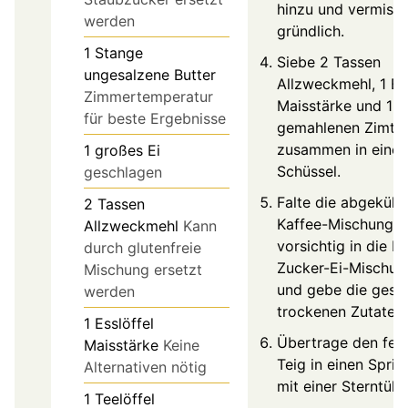
hinzu und vermisch
werden
gründlich.
1
Stange
Siebe 2 Tassen
ungesalzene Butter
Allzweckmehl, 1 Es
Zimmertemperatur
Maisstärke und 1 T
für beste Ergebnisse
gemahlenen Zimt
zusammen in eine 
1
großes
Ei
Schüssel.
geschlagen
Falte die abgekühl
2
Tassen
Kaffee-Mischung
Allzweckmehl
Kann
vorsichtig in die Bu
durch glutenfreie
Zucker-Ei-Mischun
Mischung ersetzt
und gebe die gesi
werden
trockenen Zutaten 
1
Esslöffel
Übertrage den fert
Maisstärke
Keine
Teig in einen Sprit
Alternativen nötig
mit einer Sterntülle
1
Teelöffel