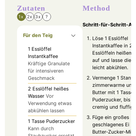
Zutaten
Method
1x
2x
3x
?
Schritt-für-Schritt-An
Für den Teig
Löse 1 Esslöffel
Instantkaffee in 2
1
Esslöffel
Esslöffeln heißem
Instantkaffee
auf und lasse die 
Kräftige Granulate
leicht abkühlen.
für intensiveren
Vermenge 1 Stang
Geschmack
zimmerwarme unge
2
Esslöffel
heißes
Butter mit 1 Tasse
Wasser
Vor
Puderzucker, bis si
Verwendung etwas
cremig und fluffig i
abkühlen lassen
Füge ein großes
1
Tasse
Puderzucker
geschlagenes Ei zu
Kann durch
Butter-Zucker-Mis
Staubzucker ersetzt