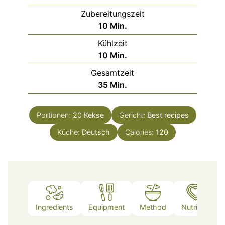
Zubereitungszeit
Minuten
10
Min.
Kühlzeit
Minuten
10
Min.
Gesamtzeit
Minuten
35
Min.
Portionen:
20
Kekse
Gericht:
Best recipes
Küche:
Deutsch
Calories:
120
Ingredients
Equipment
Method
Nutrition