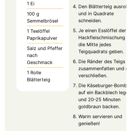
1
Ei
Den Blätterteig ausroll
und in Quadrate
100
g
schneiden.
Semmelbrösel
Je einen Esslöffel der
1
Teelöffel
Hackfleischmischung in
Paprikapulver
die Mitte jedes
Salz und Pfeffer
Teigquadrats geben.
nach
Die Ränder des Teigs
Geschmack
zusammenfalten und gu
1
Rolle
verschließen.
Blätterteig
Die Käseburger-Bombe
auf ein Backblech legen
und 20-25 Minuten
goldbraun backen.
Warm servieren und
genießen!