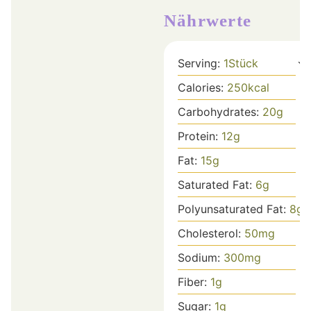
Nährwerte
Serving:
1
Stück
Calories:
250
kcal
Carbohydrates:
20
g
Protein:
12
g
Fat:
15
g
Saturated Fat:
6
g
Polyunsaturated Fat:
8
g
Cholesterol:
50
mg
Sodium:
300
mg
Fiber:
1
g
Sugar:
1
g