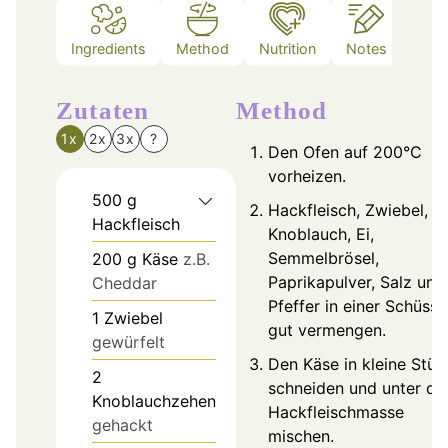
Ingredients
Method
Nutrition
Notes
Zutaten
Method
1x
2x
3x
?
Den Ofen auf 200°C
vorheizen.
500
g
Hackfleisch, Zwiebel,
Hackfleisch
Knoblauch, Ei,
Semmelbrösel,
200
g
Käse
z.B.
Paprikapulver, Salz und
Cheddar
Pfeffer in einer Schüsse
1
Zwiebel
gut vermengen.
gewürfelt
Den Käse in kleine Stüc
2
schneiden und unter di
Knoblauchzehen
Hackfleischmasse
gehackt
mischen.