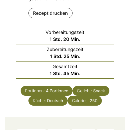
Rezept drucken
Vorbereitungszeit
Stunde
Minuten
1
Std.
20
Min.
Zubereitungszeit
Stunde
Minuten
1
Std.
25
Min.
Gesamtzeit
Stunde
Minuten
1
Std.
45
Min.
Portionen:
4
Portionen
Gericht:
Snack
Küche:
Deutsch
Calories:
250