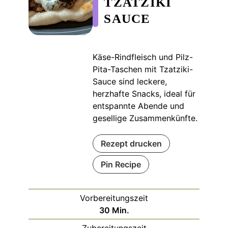
TZATZIKI
SAUCE
Käse-Rindfleisch und Pilz-
Pita-Taschen mit Tzatziki-
Sauce sind leckere,
herzhafte Snacks, ideal für
entspannte Abende und
gesellige Zusammenkünfte.
Rezept drucken
Pin Recipe
Vorbereitungszeit
Minuten
30
Min.
Zubereitungszeit