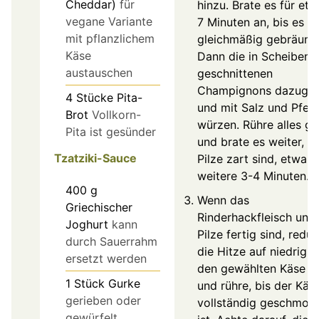
Cheddar)
für
hinzu. Brate es für et
vegane Variante
7 Minuten an, bis es
mit pflanzlichem
gleichmäßig gebräunt i
Käse
Dann die in Scheiben
austauschen
geschnittenen
Champignons dazuge
4
Stücke
Pita-
und mit Salz und Pfeff
Brot
Vollkorn-
würzen. Rühre alles g
Pita ist gesünder
und brate es weiter, bi
Tzatziki-Sauce
Pilze zart sind, etwa
weitere 3-4 Minuten.
400
g
Wenn das
Griechischer
Rinderhackfleisch und 
Joghurt
kann
Pilze fertig sind, reduz
durch Sauerrahm
die Hitze auf niedrig. 
ersetzt werden
den gewählten Käse h
1
Stück
Gurke
und rühre, bis der Käs
gerieben oder
vollständig geschmol
gewürfelt