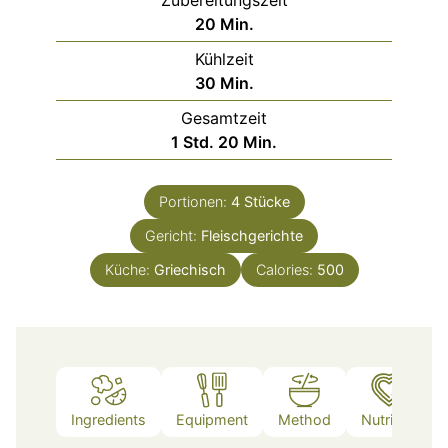
Minuten
20
Min.
Kühlzeit
Minuten
30
Min.
Gesamtzeit
Stunde
Minuten
1
Std.
20
Min.
Portionen:
4
Stücke
Gericht:
Fleischgerichte
Küche:
Griechisch
Calories:
500
Ingredients
Equipment
Method
Nutrition