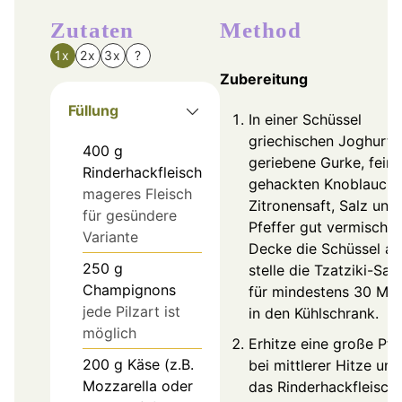
Zutaten
Method
1x
2x
3x
?
Zubereitung
Füllung
In einer Schüssel
griechischen Joghurt,
400
g
geriebene Gurke, fein
Rinderhackfleisch
gehackten Knoblauch,
mageres Fleisch
Zitronensaft, Salz und
für gesündere
Pfeffer gut vermischen
Variante
Decke die Schüssel a
250
g
stelle die Tzatziki-Sau
Champignons
für mindestens 30 Min
jede Pilzart ist
in den Kühlschrank.
möglich
Erhitze eine große Pf
200
g
Käse (z.B.
bei mittlerer Hitze un
Mozzarella oder
das Rinderhackfleisch