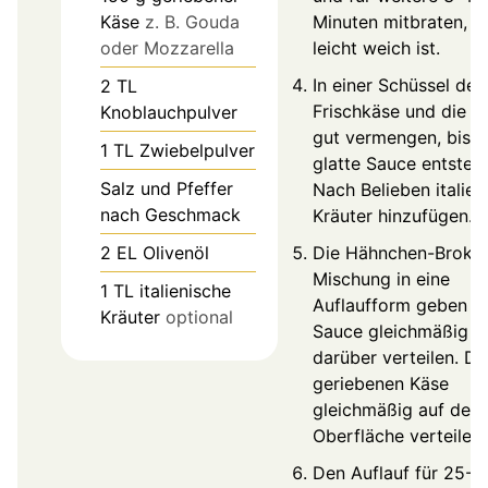
Käse
z. B. Gouda
Minuten mitbraten, bi
oder Mozzarella
leicht weich ist.
In einer Schüssel den
2
TL
Frischkäse und die S
Knoblauchpulver
gut vermengen, bis e
1
TL
Zwiebelpulver
glatte Sauce entsteht
Salz und Pfeffer
Nach Belieben italien
nach Geschmack
Kräuter hinzufügen.
2
EL
Olivenöl
Die Hähnchen-Brokko
Mischung in eine
1
TL
italienische
Auflaufform geben u
Kräuter
optional
Sauce gleichmäßig
darüber verteilen. D
geriebenen Käse
gleichmäßig auf der
Oberfläche verteilen.
Den Auflauf für 25-3