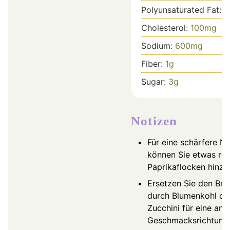
Polyunsaturated Fat:
1
Cholesterol:
100
mg
Sodium:
600
mg
Fiber:
1
g
Sugar:
3
g
Notizen
Für eine schärfere N
können Sie etwas rot
Paprikaflocken hinzu
Ersetzen Sie den Bro
durch Blumenkohl od
Zucchini für eine and
Geschmacksrichtung