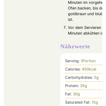
Minuten im vorgehei
Ofen backen, bis der
goldbraun und blubb
ist.
Vor dem Servieren 5
Minuten abkühlen las
Nährwerte
Serving:
1
Portion
Calories:
450
kcal
Carbohydrates:
5
g
Protein:
35
g
Fat:
30
g
Saturated Fat:
15
g