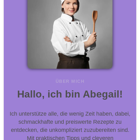
ÜBER MICH
Hallo, ich bin Abegail!
Ich unterstütze alle, die wenig Zeit haben, dabei,
schmackhafte und preiswerte Rezepte zu
entdecken, die unkompliziert zuzubereiten sind.
Mit praktischen Tipps und cleveren