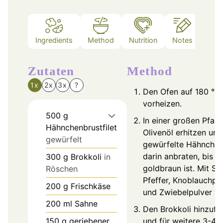
Ingredients
Method
Nutrition
Notes
Zutaten
Method
1x
2x
3x
?
Den Ofen auf 180 °C
vorheizen.
500
g
In einer großen Pfan
Hähnchenbrustfilet
Olivenöl erhitzen und
gewürfelt
gewürfelte Hähnchen
darin anbraten, bis si
300
g
Brokkoli
in
goldbraun ist. Mit Sal
Röschen
Pfeffer, Knoblauchpu
200
g
Frischkäse
und Zwiebelpulver w
200
ml
Sahne
Den Brokkoli hinzufü
150
g
geriebener
und für weitere 3-4