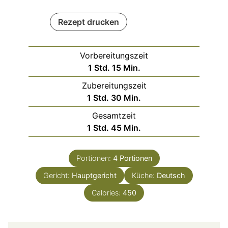
Rezept drucken
Vorbereitungszeit
Stunde
Minuten
1
Std.
15
Min.
Zubereitungszeit
Stunde
Minuten
1
Std.
30
Min.
Gesamtzeit
Stunde
Minuten
1
Std.
45
Min.
Portionen:
4
Portionen
Gericht:
Hauptgericht
Küche:
Deutsch
Calories:
450