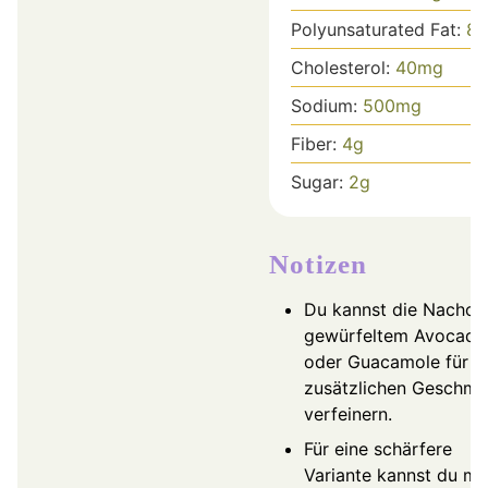
Polyunsaturated Fat:
8
g
Cholesterol:
40
mg
Sodium:
500
mg
Fiber:
4
g
Sugar:
2
g
Notizen
Du kannst die Nachos
gewürfeltem Avocado
oder Guacamole für
zusätzlichen Geschm
verfeinern.
Für eine schärfere
Variante kannst du me