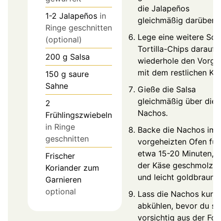
die Jalapeños
1-2
Jalapeños
in
gleichmäßig darüber.
Ringe geschnitten
Lege eine weitere Sch
(optional)
Tortilla-Chips darauf 
200
g
Salsa
wiederhole den Vorga
mit dem restlichen Kä
150
g
saure
Sahne
Gieße die Salsa
gleichmäßig über die
2
Nachos.
Frühlingszwiebeln
in Ringe
Backe die Nachos im
geschnitten
vorgeheizten Ofen für
etwa 15-20 Minuten, b
Frischer
der Käse geschmolze
Koriander zum
und leicht goldbraun is
Garnieren
optional
Lass die Nachos kurz
abkühlen, bevor du si
vorsichtig aus der Fo