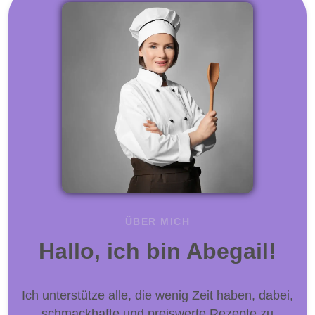
ÜBER MICH
Hallo, ich bin Abegail!
Ich unterstütze alle, die wenig Zeit haben, dabei,
schmackhafte und preiswerte Rezepte zu