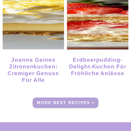
Joanna Gaines
Erdbeerpudding-
Zitronenkuchen:
Delight-Kuchen Für
Cremiger Genuss
Fröhliche Anlässe
Für Alle
MORE BEST RECIPES »