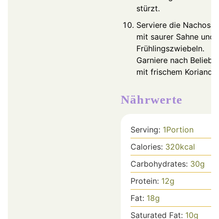
stürzt.
Serviere die Nachos 
mit saurer Sahne und
Frühlingszwiebeln.
Garniere nach Beliebe
mit frischem Koriander
Nährwerte
Serving:
1
Portion
Calories:
320
kcal
Carbohydrates:
30
g
Protein:
12
g
Fat:
18
g
Saturated Fat:
10
g