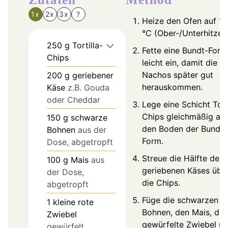
1x
2x
3x
?
Heize den Ofen auf 1
°C (Ober-/Unterhitze) 
250
g
Tortilla-
Fette eine Bundt-Form
Chips
leicht ein, damit die
Nachos später gut
200
g
geriebener
herauskommen.
Käse
z.B. Gouda
oder Cheddar
Lege eine Schicht Tort
Chips gleichmäßig auf
150
g
schwarze
den Boden der Bundt-
Bohnen
aus der
Form.
Dose, abgetropft
Streue die Hälfte des
100
g
Mais
aus
geriebenen Käses übe
der Dose,
die Chips.
abgetropft
Füge die schwarzen
1
kleine rote
Bohnen, den Mais, die
Zwiebel
gewürfelte Zwiebel u
gewürfelt