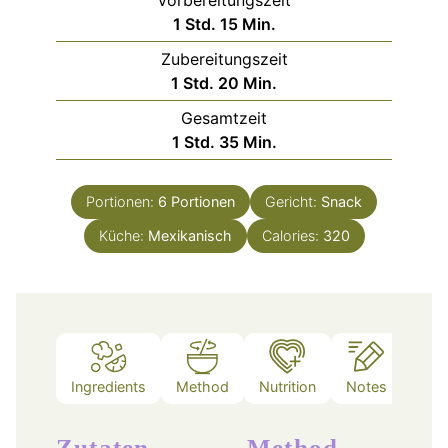
Vorbereitungszeit
Stunde
Minuten
1
Std.
15
Min.
Zubereitungszeit
Stunde
Minuten
1
Std.
20
Min.
Gesamtzeit
Stunde
Minuten
1
Std.
35
Min.
Portionen:
6
Portionen
Gericht:
Snack
Küche:
Mexikanisch
Calories:
320
Ingredients
Method
Nutrition
Notes
Zutaten
Method