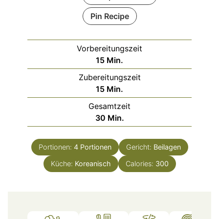
Pin Recipe
Vorbereitungszeit
Minuten
15
Min.
Zubereitungszeit
Minuten
15
Min.
Gesamtzeit
Minuten
30
Min.
Portionen:
4
Portionen
Gericht:
Beilagen
Küche:
Koreanisch
Calories:
300