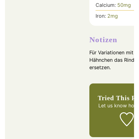
Calcium:
50
mg
Iron:
2
mg
Notizen
Für Variationen mit 
Hähnchen das Rindfl
ersetzen.
Tried This R
Let us know
how 