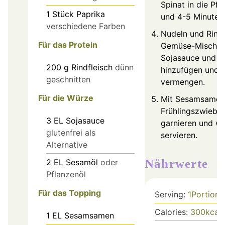
Spinat in die Pf
1
Stück
Paprika
und 4-5 Minuten 
verschiedene Farben
Nudeln und Rindf
Für das Protein
Gemüse-Mischun
Sojasauce und S
200
g
Rindfleisch
dünn
hinzufügen und 
geschnitten
vermengen.
Für die Würze
Mit Sesamsamen
Frühlingszwiebel
3
EL
Sojasauce
garnieren und w
glutenfrei als
servieren.
Alternative
Nährwerte
2
EL
Sesamöl
oder
Pflanzenöl
Für das Topping
Serving:
1
Portion
Calories:
300
kcal
1
EL
Sesamsamen