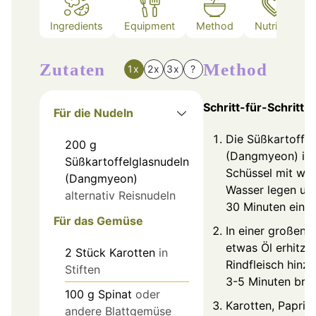
Ingredients
Equipment
Method
Nutrition
Zutaten
Method
1x
2x
3x
?
Schritt-für-Schritt-
Für die Nudeln
Die Süßkartoffel
200
g
(Dangmyeon) in 
Süßkartoffelglasnudeln
Schüssel mit w
(Dangmyeon)
Wasser legen un
alternativ Reisnudeln
30 Minuten einw
Für das Gemüse
In einer großen 
etwas Öl erhitze
2
Stück
Karotten
in
Rindfleisch hinz
Stiften
3-5 Minuten brat
100
g
Spinat
oder
Karotten, Paprik
andere Blattgemüse