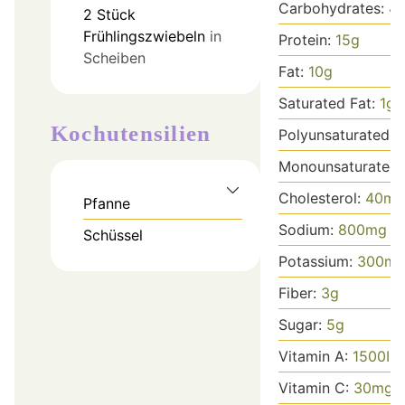
Carbohydrates:
4
2
Stück
Frühlingszwiebeln
in
Protein:
15
g
Scheiben
Fat:
10
g
Saturated Fat:
1
g
Kochutensilien
Polyunsaturated F
Monounsaturated 
Cholesterol:
40
mg
Pfanne
Sodium:
800
mg
Schüssel
Potassium:
300
m
Fiber:
3
g
Sugar:
5
g
Vitamin A:
1500
IU
Vitamin C:
30
mg