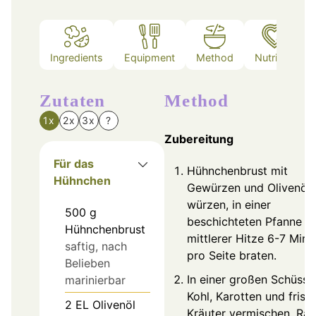
Ingredients
Equipment
Method
Nutrition
Zutaten
Method
1x
2x
3x
?
Zubereitung
Für das
Hühnchenbrust mit
Hühnchen
Gewürzen und Olivenöl
würzen, in einer
500
g
beschichteten Pfanne b
Hühnchenbrust
mittlerer Hitze 6-7 Minu
saftig, nach
pro Seite braten.
Belieben
In einer großen Schüsse
marinierbar
Kohl, Karotten und frisc
2
EL
Olivenöl
Kräuter vermischen, Ra