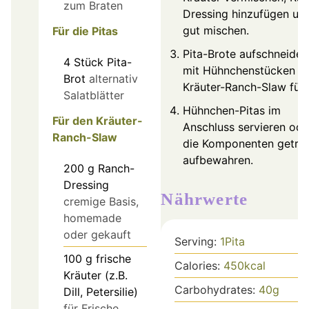
zum Braten
Dressing hinzufügen un
gut mischen.
Für die Pitas
Pita-Brote aufschneide
4
Stück
Pita-
mit Hühnchenstücken s
Brot
alternativ
Kräuter-Ranch-Slaw füll
Salatblätter
Hühnchen-Pitas im
Für den Kräuter-
Anschluss servieren ode
Ranch-Slaw
die Komponenten getre
aufbewahren.
200
g
Ranch-
Dressing
Nährwerte
cremige Basis,
homemade
oder gekauft
Serving:
1
Pita
100
g
frische
Calories:
450
kcal
Kräuter (z.B.
Carbohydrates:
40
g
Dill, Petersilie)
für Frische