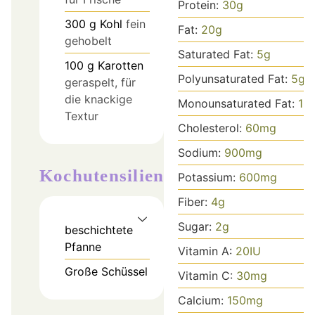
Protein:
30
g
300
g
Kohl
fein
Fat:
20
g
gehobelt
Saturated Fat:
5
g
100
g
Karotten
Polyunsaturated Fat:
5
g
geraspelt, für
die knackige
Monounsaturated Fat:
10
Textur
Cholesterol:
60
mg
Sodium:
900
mg
Kochutensilien
Potassium:
600
mg
Fiber:
4
g
Sugar:
2
g
beschichtete
Pfanne
Vitamin A:
20
IU
Große Schüssel
Vitamin C:
30
mg
Calcium:
150
mg