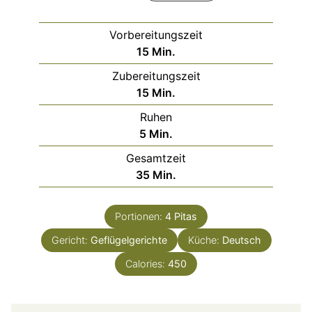
Vorbereitungszeit
Minuten
15
Min.
Zubereitungszeit
Minuten
15
Min.
Ruhen
Minuten
5
Min.
Gesamtzeit
Minuten
35
Min.
Portionen:
4
Pitas
Gericht:
Geflügelgerichte
Küche:
Deutsch
Calories:
450