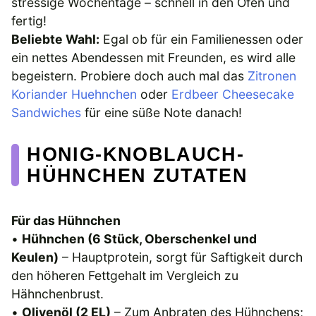
stressige Wochentage – schnell in den Ofen und
fertig!
Beliebte Wahl:
Egal ob für ein Familienessen oder
ein nettes Abendessen mit Freunden, es wird alle
begeistern. Probiere doch auch mal das
Zitronen
Koriander Huehnchen
oder
Erdbeer Cheesecake
Sandwiches
für eine süße Note danach!
HONIG-KNOBLAUCH-
HÜHNCHEN ZUTATEN
Für das Hühnchen
•
Hühnchen (6 Stück, Oberschenkel und
Keulen)
– Hauptprotein, sorgt für Saftigkeit durch
den höheren Fettgehalt im Vergleich zu
Hähnchenbrust.
•
Olivenöl (2 EL)
– Zum Anbraten des Hühnchens;