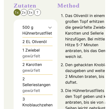
Zutaten
Method
1x
2x
3x
?
Das Olivenöl in einem
großen Topf erhitzen u
500
g
die gewürfelte Zwiebel,
Hühnerbrustfilet
Karotten und Sellerie
hinzufügen. Bei mittlere
2
EL
Olivenöl
Hitze 5-7 Minuten
1
Zwiebel
anbraten, bis das Gemü
gewürfelt
weich ist.
2
Karotten
Den gehackten Knobla
gewürfelt
dazugeben und weitere
2 Minuten braten, bis er
2
duftet.
Selleriestangen
gewürfelt
Die Hühnerbrustfilets in
den Topf geben und ku
3
anbraten, bis sie von al
Knoblauchzehen
Seiten leicht gebräunt