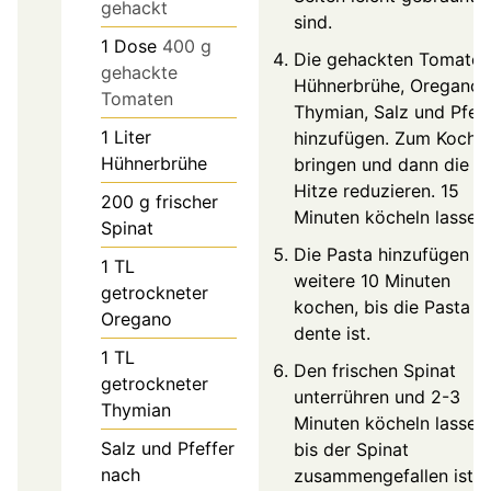
gehackt
sind.
1
Dose
400 g
Die gehackten Tomaten
gehackte
Hühnerbrühe, Oregano,
Tomaten
Thymian, Salz und Pfeff
1
Liter
hinzufügen. Zum Koche
Hühnerbrühe
bringen und dann die
Hitze reduzieren. 15
200
g
frischer
Minuten köcheln lassen.
Spinat
Die Pasta hinzufügen u
1
TL
weitere 10 Minuten
getrockneter
kochen, bis die Pasta al
Oregano
dente ist.
1
TL
Den frischen Spinat
getrockneter
unterrühren und 2-3
Thymian
Minuten köcheln lassen,
Salz und Pfeffer
bis der Spinat
nach
zusammengefallen ist.