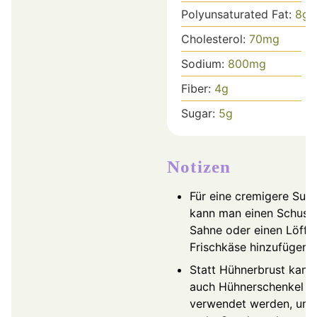
Polyunsaturated Fat:
8
g
Cholesterol:
70
mg
Sodium:
800
mg
Fiber:
4
g
Sugar:
5
g
Notizen
Für eine cremigere Sup
kann man einen Schuss
Sahne oder einen Löffel
Frischkäse hinzufügen.
Statt Hühnerbrust kann
auch Hühnerschenkel
verwendet werden, um