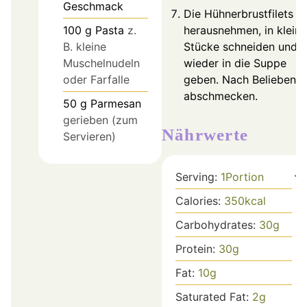
Geschmack
Die Hühnerbrustfilets
100
g
Pasta
z.
herausnehmen, in kleine
B. kleine
Stücke schneiden und
Muschelnudeln
wieder in die Suppe
oder Farfalle
geben. Nach Belieben
abschmecken.
50
g
Parmesan
gerieben (zum
Nährwerte
Servieren)
Serving:
1
Portion
Calories:
350
kcal
Carbohydrates:
30
g
Protein:
30
g
Fat:
10
g
Saturated Fat:
2
g