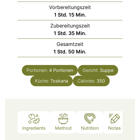
Vorbereitungszeit
Stunde
Minuten
1
Std.
15
Min.
Zubereitungszeit
Stunde
Minuten
1
Std.
35
Min.
Gesamtzeit
Stunde
Minuten
1
Std.
50
Min.
Portionen:
4
Portionen
Gericht:
Suppe
Küche:
Toskana
Calories:
350
Ingredients
Method
Nutrition
Notes