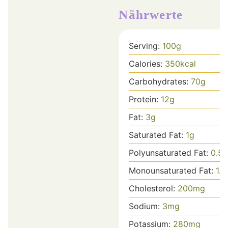
Nährwerte
Serving:
100
g
Calories:
350
kcal
Carbohydrates:
70
g
Protein:
12
g
Fat:
3
g
Saturated Fat:
1
g
Polyunsaturated Fat:
0.5
Monounsaturated Fat:
1.5
Cholesterol:
200
mg
Sodium:
3
mg
Potassium:
280
mg