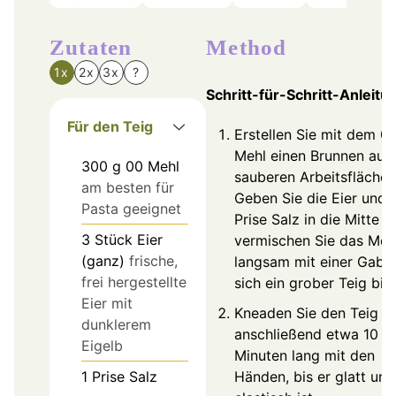
Zutaten
Method
1x
2x
3x
?
Schritt-für-Schritt-Anleitu
Für den Teig
Erstellen Sie mit dem 0
Mehl einen Brunnen auf 
300
g
00 Mehl
sauberen Arbeitsfläche.
am besten für
Geben Sie die Eier und 
Pasta geeignet
Prise Salz in die Mitte u
3
Stück
Eier
vermischen Sie das Meh
(ganz)
frische,
langsam mit einer Gabel
frei hergestellte
sich ein grober Teig bild
Eier mit
Kneaden Sie den Teig
dunklerem
anschließend etwa 10
Eigelb
Minuten lang mit den
1
Prise
Salz
Händen, bis er glatt und