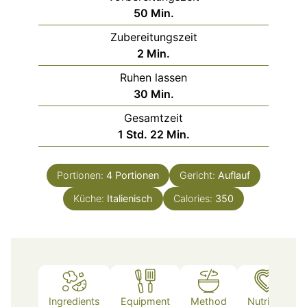
Minuten
50
Min.
Zubereitungszeit
Minuten
2
Min.
Ruhen lassen
Minuten
30
Min.
Gesamtzeit
Stunde
Minuten
1
Std.
22
Min.
Portionen:
4
Portionen
Gericht:
Auflauf
Küche:
Italienisch
Calories:
350
Ingredients
Equipment
Method
Nutrition