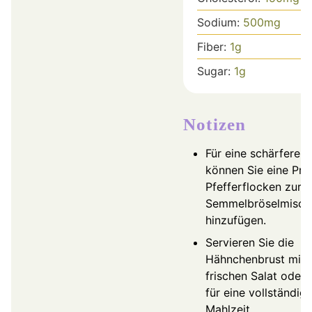
Sodium:
500
mg
Fiber:
1
g
Sugar:
1
g
Notizen
Für eine schärfere 
können Sie eine Pris
Pfefferflocken zur
Semmelbröselmisch
hinzufügen.
Servieren Sie die
Hähnchenbrust mit 
frischen Salat oder 
für eine vollständig
Mahlzeit.