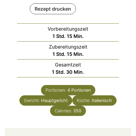
Rezept drucken
Vorbereitungszeit
Stunde
Minuten
1
Std.
15
Min.
Zubereitungszeit
Stunde
Minuten
1
Std.
15
Min.
Gesamtzeit
Stunde
Minuten
1
Std.
30
Min.
Portionen:
4
Portionen
Gericht:
Hauptgericht
Küche:
Italienisch
Calories:
350