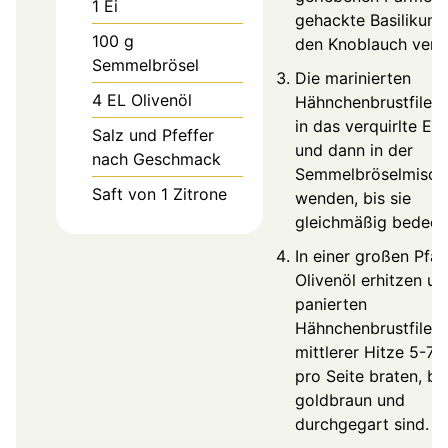
1
Ei
gehackte Basilikum
100
g
den Knoblauch ver
Semmelbrösel
Die marinierten
4
EL
Olivenöl
Hähnchenbrustfilets
in das verquirlte Ei
Salz und Pfeffer
und dann in der
nach Geschmack
Semmelbröselmisch
Saft von 1 Zitrone
wenden, bis sie
gleichmäßig bedeckt
In einer großen Pfa
Olivenöl erhitzen un
panierten
Hähnchenbrustfilets
mittlerer Hitze 5-7 
pro Seite braten, bis
goldbraun und
durchgegart sind.