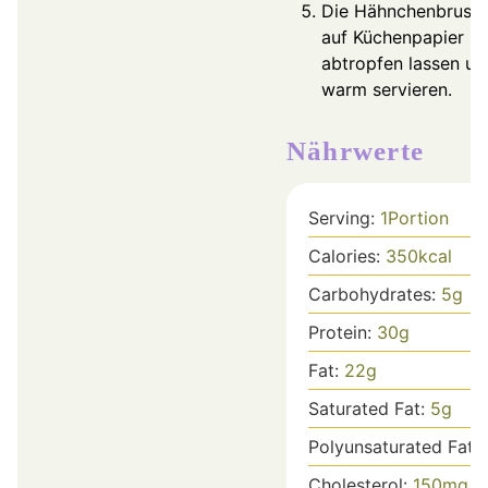
Die Hähnchenbrustfi
auf Küchenpapier
abtropfen lassen un
warm servieren.
Nährwerte
Serving:
1
Portion
Calories:
350
kcal
Carbohydrates:
5
g
Protein:
30
g
Fat:
22
g
Saturated Fat:
5
g
Polyunsaturated Fat:
Cholesterol:
150
mg