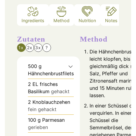
Ingredients
Method
Nutrition
Notes
Zutaten
Method
1x
2x
3x
?
Die Hähnchenbrustfi
leicht klopfen, bis s
500
g
gleichmäßig dick sin
Hähnchenbrustfilets
Salz, Pfeffer und
Zitronensaft marini
2
EL
frisches
und 15 Minuten ruh
Basilikum
gehackt
lassen.
2
Knoblauchzehen
In einer Schüssel da
fein gehackt
verquirlen. In einer
100
g
Parmesan
Schüssel die
gerieben
Semmelbrösel, den
geriebenen Parmesa