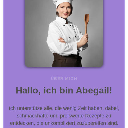
ÜBER MICH
Hallo, ich bin Abegail!
Ich unterstütze alle, die wenig Zeit haben, dabei,
schmackhafte und preiswerte Rezepte zu
entdecken, die unkompliziert zuzubereiten sind.