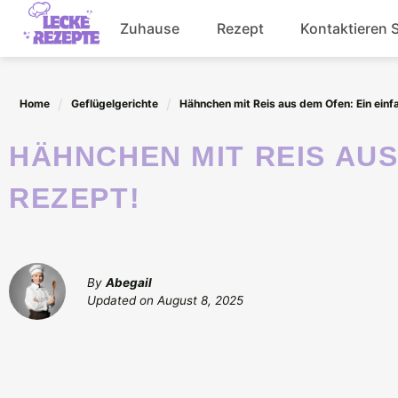
Skip
Zuhause
Rezept
Kontaktieren 
to
content
Abendessen
Home
Geflügelgerichte
Hähnchen mit Reis aus dem Ofen: Ein einf
Getränke
HÄHNCHEN MIT REIS AUS DEM OFEN: EIN EINFACHES
Salat
REZEPT!
By
Abegail
Updated on
August 8, 2025