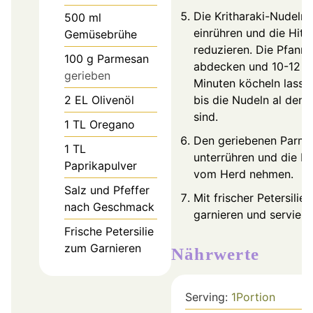
Die Kritharaki-Nudeln
500
ml
einrühren und die Hitz
Gemüsebrühe
reduzieren. Die Pfanne
100
g
Parmesan
abdecken und 10-12
gerieben
Minuten köcheln lasse
2
EL
Olivenöl
bis die Nudeln al dent
sind.
1
TL
Oregano
Den geriebenen Parm
1
TL
unterrühren und die P
Paprikapulver
vom Herd nehmen.
Salz und Pfeffer
Mit frischer Petersilie
nach Geschmack
garnieren und serviere
Frische Petersilie
zum Garnieren
Nährwerte
Serving:
1
Portion