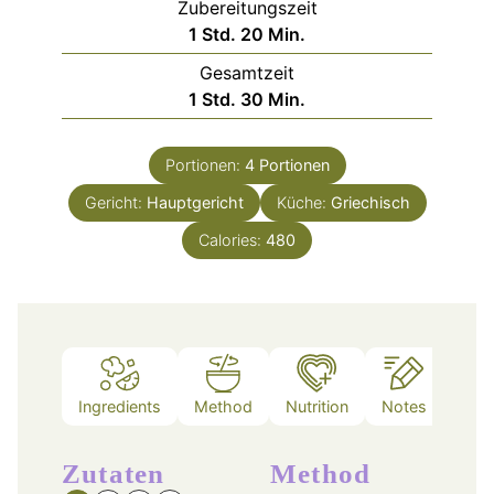
Zubereitungszeit
Stunde
Minuten
1
Std.
20
Min.
Gesamtzeit
Stunde
Minuten
1
Std.
30
Min.
Portionen:
4
Portionen
Gericht:
Hauptgericht
Küche:
Griechisch
Calories:
480
Ingredients
Method
Nutrition
Notes
Zutaten
Method