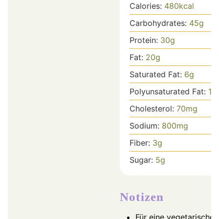
Calories:
480
kcal
Carbohydrates:
45
g
Protein:
30
g
Fat:
20
g
Saturated Fat:
6
g
Polyunsaturated Fat:
14
Cholesterol:
70
mg
Sodium:
800
mg
Fiber:
3
g
Sugar:
5
g
Notizen
Für eine vegetarische