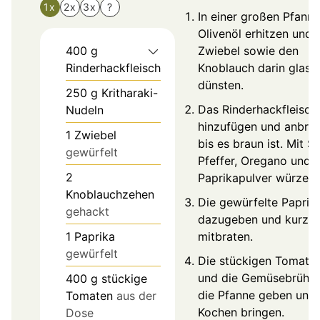
1x
2x
3x
?
In einer großen Pfann
Olivenöl erhitzen und 
400
g
Zwiebel sowie den
Rinderhackfleisch
Knoblauch darin glasi
dünsten.
250
g
Kritharaki-
Das Rinderhackfleisch
Nudeln
hinzufügen und anbrat
1
Zwiebel
bis es braun ist. Mit Sa
gewürfelt
Pfeffer, Oregano und
2
Paprikapulver würzen.
Knoblauchzehen
Die gewürfelte Paprik
gehackt
dazugeben und kurz
1
Paprika
mitbraten.
gewürfelt
Die stückigen Tomate
und die Gemüsebrühe 
400
g
stückige
die Pfanne geben und
Tomaten
aus der
Kochen bringen.
Dose