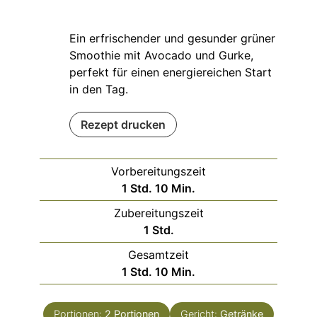
Ein erfrischender und gesunder grüner
Smoothie mit Avocado und Gurke,
perfekt für einen energiereichen Start
in den Tag.
Rezept drucken
Vorbereitungszeit
Stunde
Minuten
1
Std.
10
Min.
Zubereitungszeit
Stunde
1
Std.
Gesamtzeit
Stunde
Minuten
1
Std.
10
Min.
Portionen:
2
Portionen
Gericht:
Getränke