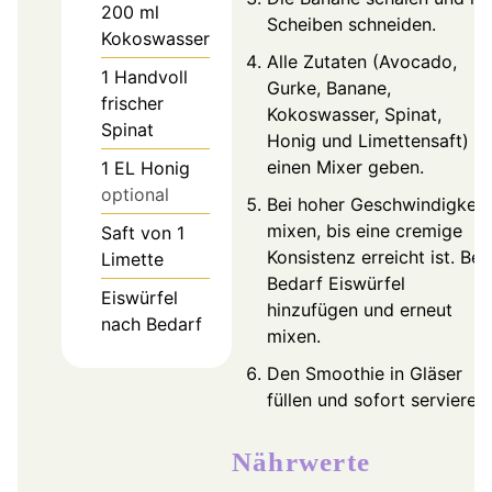
200
ml
Scheiben schneiden.
Kokoswasser
Alle Zutaten (Avocado,
1
Handvoll
Gurke, Banane,
frischer
Kokoswasser, Spinat,
Spinat
Honig und Limettensaft) in
einen Mixer geben.
1
EL
Honig
optional
Bei hoher Geschwindigkeit
mixen, bis eine cremige
Saft von 1
Konsistenz erreicht ist. Bei
Limette
Bedarf Eiswürfel
Eiswürfel
hinzufügen und erneut
nach Bedarf
mixen.
Den Smoothie in Gläser
füllen und sofort servieren.
Nährwerte