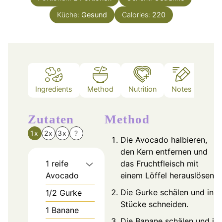
Küche:
Gesund
Calories:
220
Ingredients
Method
Nutrition
Notes
Zutaten
Method
1x
2x
3x
?
Die Avocado halbieren,
den Kern entfernen und
1
reife
das Fruchtfleisch mit
Avocado
einem Löffel herauslösen.
Die Gurke schälen und in
1/2
Gurke
Stücke schneiden.
1
Banane
Die Banane schälen und in