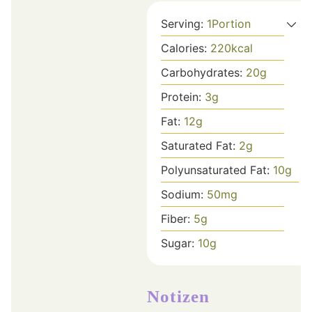
Serving:
1
Portion
Calories:
220
kcal
Carbohydrates:
20
g
Protein:
3
g
Fat:
12
g
Saturated Fat:
2
g
Polyunsaturated Fat:
10
g
Sodium:
50
mg
Fiber:
5
g
Sugar:
10
g
Notizen