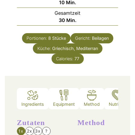
Minuten
10
Min.
Gesamtzeit
Minuten
30
Min.
Portionen:
8
Stücke
Gericht:
Beilagen
Küche:
Griechisch, Mediterran
Calories:
77
Ingredients
Equipment
Method
Nutrition
Zutaten
Method
1x
2x
3x
?