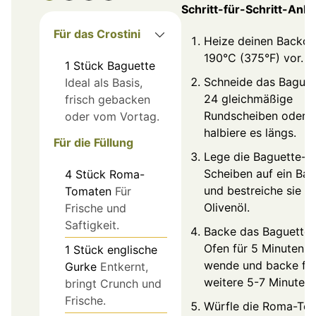
Schritt-für-Schritt-Anle
Für das Crostini
Heize deinen Backof
190°C (375°F) vor.
1
Stück
Baguette
Schneide das Baguet
Ideal als Basis,
24 gleichmäßige
frisch gebacken
Rundscheiben oder
oder vom Vortag.
halbiere es längs.
Für die Füllung
Lege die Baguette-
Scheiben auf ein Ba
4
Stück
Roma-
und bestreiche sie m
Tomaten
Für
Olivenöl.
Frische und
Saftigkeit.
Backe das Baguette 
Ofen für 5 Minuten, 
1
Stück
englische
wende und backe fü
Gurke
Entkernt,
weitere 5-7 Minuten.
bringt Crunch und
Frische.
Würfle die Roma-To