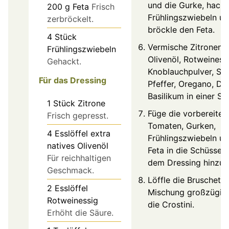
und die Gurke, hacke
200
g
Feta
Frisch
Frühlingszwiebeln u
zerbröckelt.
bröckle den Feta.
4
Stück
Vermische Zitronensa
Frühlingszwiebeln
Olivenöl, Rotweinessi
Gehackt.
Knoblauchpulver, Sal
Für das Dressing
Pfeffer, Oregano, Dil
Basilikum in einer Sc
1
Stück
Zitrone
Füge die vorbereitet
Frisch gepresst.
Tomaten, Gurken,
4
Esslöffel
extra
Frühlingszwiebeln u
natives Olivenöl
Feta in die Schüssel 
Für reichhaltigen
dem Dressing hinzu.
Geschmack.
Löffle die Bruschetta
2
Esslöffel
Mischung großzügig 
Rotweinessig
die Crostini.
Erhöht die Säure.