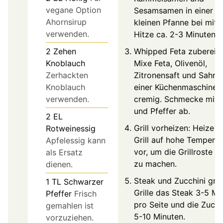
vegane Option
Sesamsamen in einer
Ahornsirup
kleinen Pfanne bei mittl
verwenden.
Hitze ca. 2-3 Minuten.
Whipped Feta zubereite
2
Zehen
Mixe Feta, Olivenöl,
Knoblauch
Zitronensaft und Sahne 
Zerhackten
einer Küchenmaschine, 
Knoblauch
cremig. Schmecke mit 
verwenden.
und Pfeffer ab.
2
EL
Grill vorheizen: Heize d
Rotweinessig
Grill auf hohe Temperat
Apfelessig kann
vor, um die Grillroste h
als Ersatz
zu machen.
dienen.
Steak und Zucchini grill
1
TL
Schwarzer
Grille das Steak 3-5 Mi
Pfeffer
Frisch
pro Seite und die Zucch
gemahlen ist
5-10 Minuten.
vorzuziehen.