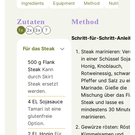
Ingredients
Equipment
Method
Nutrition
Zutaten
Method
1x
2x
3x
?
Schritt-für-Schritt-Anleit
Für das Steak
Steak marinieren: Verm
in einer Schüssel Sojas
500
g
Flank
Honig, Knoblauch,
Steak
Kann
Rotweinessig, schwarze
durch Skirt
Pfeffer und Salz zu ein
Steak ersetzt
Marinade. Gieße die
werden.
Mischung über das Fla
4
EL
Sojasauce
Steak und lasse es
Tamari ist eine
mindestens 30 Minuten
glutenfreie
marinieren.
Option.
Gewürze rösten: Röste
2
EL
Honig
Für
Kümmelsamen und