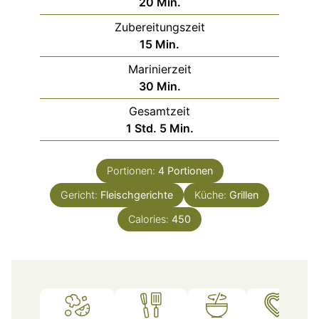
Minuten
20
Min.
Zubereitungszeit
Minuten
15
Min.
Marinierzeit
Minuten
30
Min.
Gesamtzeit
Stunde
Minuten
1
Std.
5
Min.
Portionen:
4
Portionen
Gericht:
Fleischgerichte
Küche:
Grillen
Calories:
450