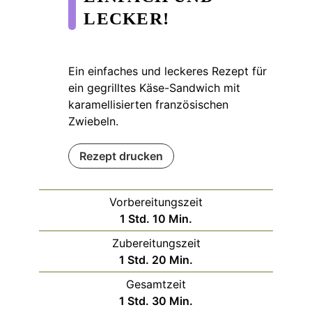
LECKER!
Ein einfaches und leckeres Rezept für
ein gegrilltes Käse-Sandwich mit
karamellisierten französischen
Zwiebeln.
Rezept drucken
Vorbereitungszeit
Stunde
Minuten
1
Std.
10
Min.
Zubereitungszeit
Stunde
Minuten
1
Std.
20
Min.
Gesamtzeit
Stunde
Minuten
1
Std.
30
Min.