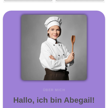
ÜBER MICH
Hallo, ich bin Abegail!