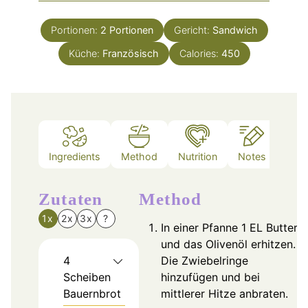
Portionen:
2
Portionen
Gericht:
Sandwich
Küche:
Französisch
Calories:
450
Ingredients
Method
Nutrition
Notes
Zutaten
Method
1x
2x
3x
?
In einer Pfanne 1 EL Butter
und das Olivenöl erhitzen.
4
Die Zwiebelringe
Scheiben
hinzufügen und bei
Bauernbrot
mittlerer Hitze anbraten.