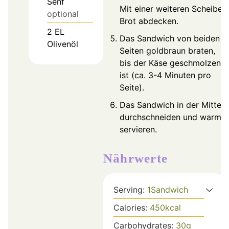
Senf
Mit einer weiteren Scheibe
optional
Brot abdecken.
2
EL
Das Sandwich von beiden
Olivenöl
Seiten goldbraun braten,
bis der Käse geschmolzen
ist (ca. 3-4 Minuten pro
Seite).
Das Sandwich in der Mitte
durchschneiden und warm
servieren.
Nährwerte
Serving:
1
Sandwich
Calories:
450
kcal
Carbohydrates:
30
g