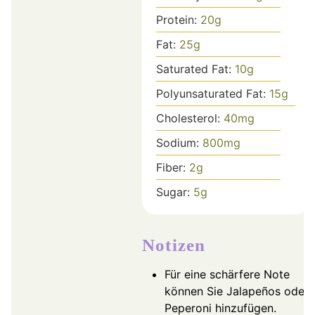
Protein:
20
g
Fat:
25
g
Saturated Fat:
10
g
Polyunsaturated Fat:
15
g
Cholesterol:
40
mg
Sodium:
800
mg
Fiber:
2
g
Sugar:
5
g
Notizen
Für eine schärfere Note
können Sie Jalapeños oder
Peperoni hinzufügen.