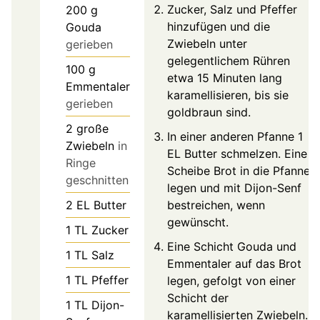
Zucker, Salz und Pfeffer
200
g
hinzufügen und die
Gouda
Zwiebeln unter
gerieben
gelegentlichem Rühren
100
g
etwa 15 Minuten lang
Emmentaler
karamellisieren, bis sie
gerieben
goldbraun sind.
2
große
In einer anderen Pfanne 1
Zwiebeln
in
EL Butter schmelzen. Eine
Ringe
Scheibe Brot in die Pfanne
geschnitten
legen und mit Dijon-Senf
2
EL
Butter
bestreichen, wenn
gewünscht.
1
TL
Zucker
Eine Schicht Gouda und
1
TL
Salz
Emmentaler auf das Brot
1
TL
Pfeffer
legen, gefolgt von einer
Schicht der
1
TL
Dijon-
karamellisierten Zwiebeln.