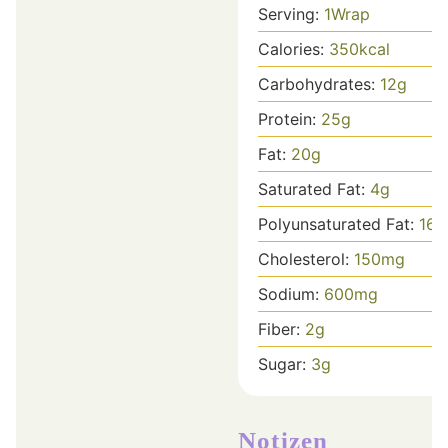
Serving:
1
Wrap
Calories:
350
kcal
Carbohydrates:
12
g
Protein:
25
g
Fat:
20
g
Saturated Fat:
4
g
Polyunsaturated Fat:
16
g
Cholesterol:
150
mg
Sodium:
600
mg
Fiber:
2
g
Sugar:
3
g
Notizen