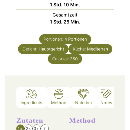
Stunde
Minuten
1
Std.
10
Min.
Gesamtzeit
Stunde
Minuten
1
Std.
25
Min.
Portionen:
4
Portionen
Gericht:
Hauptgericht
Küche:
Mediterran
Calories:
350
Ingredients
Method
Nutrition
Notes
Zutaten
Method
1x
2x
3x
?