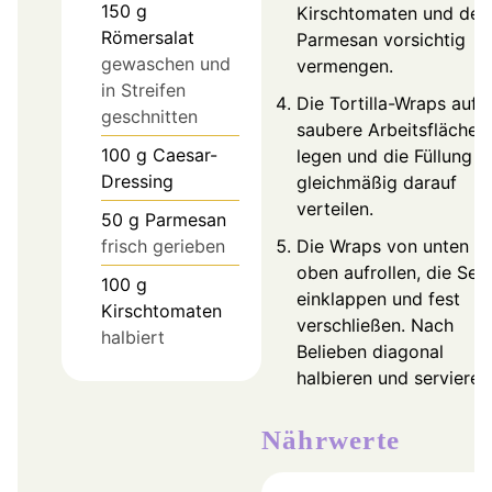
150
g
Kirschtomaten und den
Römersalat
Parmesan vorsichtig
gewaschen und
vermengen.
in Streifen
Die Tortilla-Wraps auf 
geschnitten
saubere Arbeitsfläche
100
g
Caesar-
legen und die Füllung
Dressing
gleichmäßig darauf
verteilen.
50
g
Parmesan
frisch gerieben
Die Wraps von unten n
oben aufrollen, die Sei
100
g
einklappen und fest
Kirschtomaten
verschließen. Nach
halbiert
Belieben diagonal
halbieren und servieren
Nährwerte