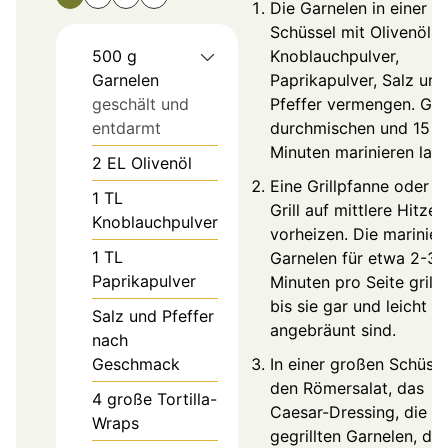
Die Garnelen in einer
Schüssel mit Olivenöl,
500
g
Knoblauchpulver,
Garnelen
Paprikapulver, Salz und
geschält und
Pfeffer vermengen. Gut
entdarmt
durchmischen und 15
Minuten marinieren lass
2
EL
Olivenöl
Eine Grillpfanne oder e
1
TL
Grill auf mittlere Hitze
Knoblauchpulver
vorheizen. Die marinier
1
TL
Garnelen für etwa 2-3
Paprikapulver
Minuten pro Seite grille
bis sie gar und leicht
Salz und Pfeffer
angebräunt sind.
nach
Geschmack
In einer großen Schüsse
den Römersalat, das
4
große Tortilla-
Caesar-Dressing, die
Wraps
gegrillten Garnelen, die