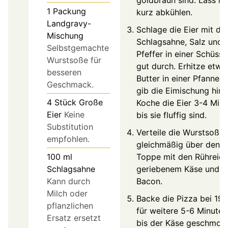
goldbraun sind. Lass ih
1
Packung
kurz abkühlen.
Landgravy-
Schlage die Eier mit de
Mischung
Schlagsahne, Salz und
Selbstgemachte
Pfeffer in einer Schüsse
Wurstsoße für
gut durch. Erhitze etwa
besseren
Butter in einer Pfanne 
Geschmack.
gib die Eimischung hinz
4
Stück
Große
Koche die Eier 3-4 Minu
Eier
Keine
bis sie fluffig sind.
Substitution
Verteile die Wurstsoße
empfohlen.
gleichmäßig über den T
100
ml
Toppe mit den Rühreier
Schlagsahne
geriebenem Käse und
Kann durch
Bacon.
Milch oder
Backe die Pizza bei 19
pflanzlichen
für weitere 5-6 Minuten
Ersatz ersetzt
bis der Käse geschmol