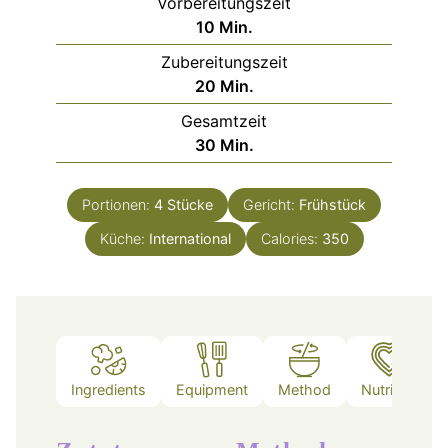
Vorbereitungszeit
Minuten
10
Min.
Zubereitungszeit
Minuten
20
Min.
Gesamtzeit
Minuten
30
Min.
Portionen:
4
Stücke
Gericht:
Frühstück
Küche:
International
Calories:
350
Ingredients
Equipment
Method
Nutrition