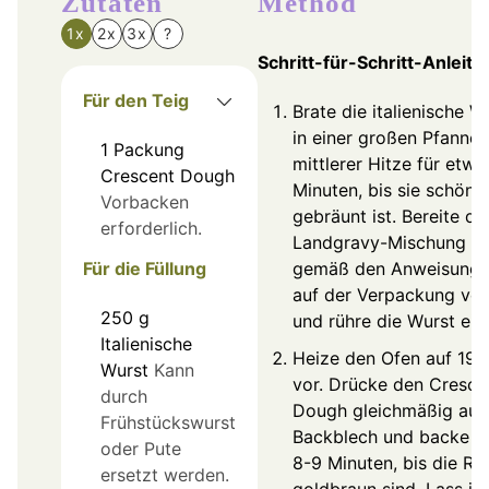
Zutaten
Method
1x
2x
3x
?
Schritt-für-Schritt-Anleitu
Für den Teig
Brate die italienische W
in einer großen Pfanne 
1
Packung
mittlerer Hitze für etwa
Crescent Dough
Minuten, bis sie schön
Vorbacken
gebräunt ist. Bereite di
erforderlich.
Landgravy-Mischung
Für die Füllung
gemäß den Anweisung
auf der Verpackung vor
250
g
und rühre die Wurst ein.
Italienische
Heize den Ofen auf 19
Wurst
Kann
vor. Drücke den Cresce
durch
Dough gleichmäßig auf 
Frühstückswurst
Backblech und backe i
oder Pute
8-9 Minuten, bis die Rä
ersetzt werden.