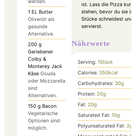
werden.
ist. Lass die Pizza kurz
stehen, bevor du sie in
1
EL
Butter
Stücke schneidest und
Olivenöl als
servierst.
gesunde
Alternative.
Nährwerte
200
g
Geriebener
Colby &
Serving:
1
Stück
Monterey Jack
Calories:
350
kcal
Käse
Gouda
oder Mozzarella
Carbohydrates:
30
g
sind
Protein:
20
g
Alternativen.
Fat:
20
g
150
g
Bacon
Vegetarische
Saturated Fat:
10
g
Optionen sind
Polyunsaturated Fat:
2
g
möglich.