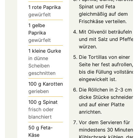
Spinat und Feta
1
rote Paprika
gleichmäßig auf dem
gewürfelt
Frischkäse verteilen.
1
gelbe
Mit Olivenöl beträufeln
Paprika
und mit Salz und Pfeffer
gewürfelt
würzen.
1
kleine Gurke
Die Tortillas von einer
in dünne
Seite her fest aufrollen,
Scheiben
bis die Füllung vollständi
geschnitten
eingewickelt ist.
100
g
Karotten
Die Röllchen in 2-3 cm
gerieben
dicke Stücke schneiden
100
g
Spinat
und auf einer Platte
frisch oder
anrichten.
blanchiert
Vor dem Servieren für
50
g
Feta-
mindestens 30 Minuten i
Käse
Kühlschrank kühlen, dami