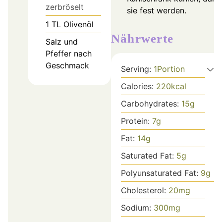
zerbröselt
sie fest werden.
1
TL
Olivenöl
Nährwerte
Salz und
Pfeffer nach
Geschmack
Serving:
1
Portion
Calories:
220
kcal
Carbohydrates:
15
g
Protein:
7
g
Fat:
14
g
Saturated Fat:
5
g
Polyunsaturated Fat:
9
g
Cholesterol:
20
mg
Sodium:
300
mg