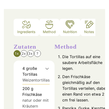
Ingredients
Method
Nutrition
Notes
Zutaten
Method
1x
2x
3x
?
Die Tortillas auf eine
saubere Arbeitsfläche
4
große
legen.
Tortillas
Den Frischkäse
Weizentortillas
gleichmäßig auf den
Tortillas verteilen, dabei
200
g
einen Rand von etwa 2
Frischkäse
cm frei lassen.
natur oder mit
Kräutern
Paprika, Gurke, Karotten,