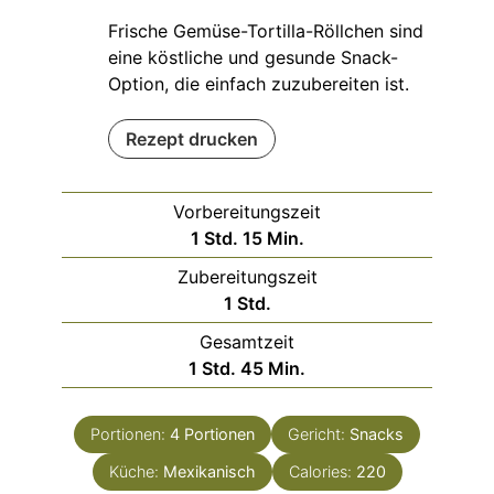
Frische Gemüse-Tortilla-Röllchen sind
eine köstliche und gesunde Snack-
Option, die einfach zuzubereiten ist.
Rezept drucken
Vorbereitungszeit
Stunde
Minuten
1
Std.
15
Min.
Zubereitungszeit
Stunde
1
Std.
Gesamtzeit
Stunde
Minuten
1
Std.
45
Min.
Portionen:
4
Portionen
Gericht:
Snacks
Küche:
Mexikanisch
Calories:
220