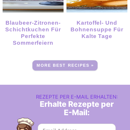
Blaubeer-Zitronen-
Kartoffel- Und
Schichtkuchen Für
Bohnensuppe Für
Perfekte
Kalte Tage
Sommerfeiern
MORE BEST RECIPES »
REZEPTE PER E-MAIL ERHALTEN:
Erhalte Rezepte per
E-Mail: