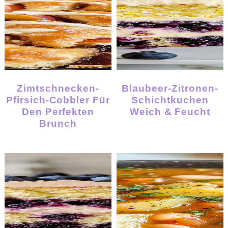
Zimtschnecken-
Blaubeer-Zitronen-
Pfirsich-Cobbler Für
Schichtkuchen
Den Perfekten
Weich & Feucht
Brunch